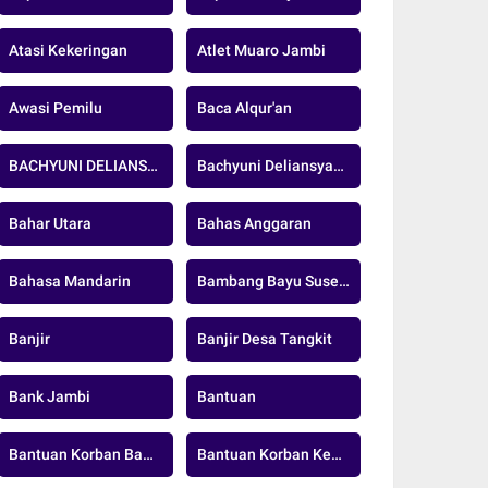
Atasi Kekeringan
Atlet Muaro Jambi
Awasi Pemilu
Baca Alqur'an
BACHYUNI DELIANSYAH
Bachyuni Deliansyah Pj Bupati Muaro Jambi
Bahar Utara
Bahas Anggaran
Bahasa Mandarin
Bambang Bayu Suseno
Banjir
Banjir Desa Tangkit
Bank Jambi
Bantuan
Bantuan Korban Banjir
Bantuan Korban Kebakaran