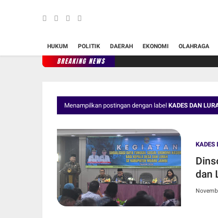
HUKUM
POLITIK
DAERAH
EKONOMI
OLAHRAGA
BREAKING NEWS
Menampilkan postingan dengan label
KADES DAN LUR
KADES 
Dins
dan 
Novembe