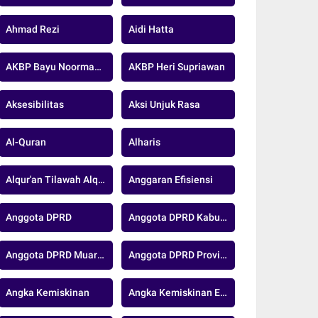
Ahmad Rezi
Aidi Hatta
AKBP Bayu Noormansyah
AKBP Heri Supriawan
Aksesibilitas
Aksi Unjuk Rasa
Al-Quran
Alharis
Alqur'an Tilawah Alquran
Anggaran Efisiensi
Anggota DPRD
Anggota DPRD Kabupaten Muaro Jambi
Anggota DPRD Muaro Jambi
Anggota DPRD Provinsi Jambi
Angka Kemiskinan
Angka Kemiskinan Ekstrem