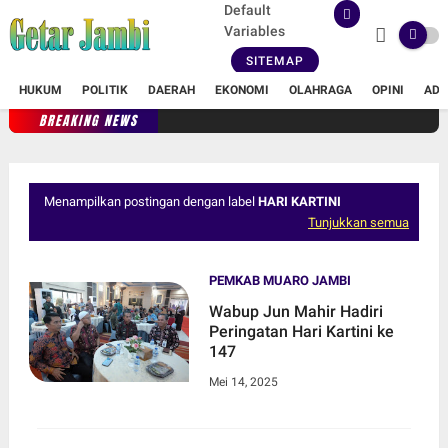
Default
Variables
SITEMAP
HUKUM
POLITIK
DAERAH
EKONOMI
OLAHRAGA
OPINI
ADV
BREAKING NEWS
Menampilkan postingan dengan label
HARI KARTINI
Tunjukkan semua
PEMKAB MUARO JAMBI
Wabup Jun Mahir Hadiri
Peringatan Hari Kartini ke
147
Mei 14, 2025