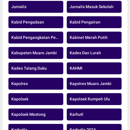
Jurnalis
Jurnalis Masuk Sekolah
Kabid Pengadaan
Kabid Pengairan
Kabid Pengangkatan Pegawai Pensiun Dan Data ASN BKD MUARO JAMBI.
Kabinet Merah Putih
Kabupaten Muaro Jambi
Kades Dan Lurah
Kades Talang Duku
KAHMI
Kapolres
Kapolres Muaro Jambi
Kapolsek
Kapolsek Kumpeh Ulu
Kapolsek Mestong
Karhutl
Karhutla
Karhutla 2024