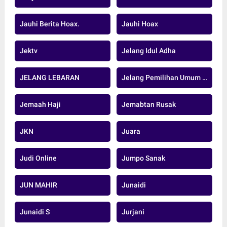
Jauhi Berita Hoax.
Jauhi Hoax
Jektv
Jelang Idul Adha
JELANG LEBARAN
Jelang Pemilihan Umum Serentak 2024
Jemaah Haji
Jemabtan Rusak
JKN
Juara
Judi Online
Jumpo Sanak
JUN MAHIR
Junaidi
Junaidi S
Jurjani