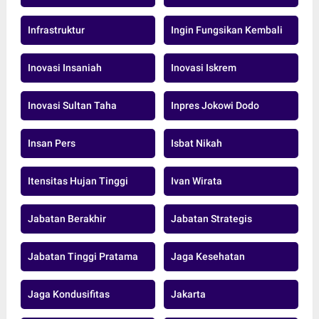
Infrastruktur
Ingin Fungsikan Kembali
Inovasi Insaniah
Inovasi Iskrem
Inovasi Sultan Taha
Inpres Jokowi Dodo
Insan Pers
Isbat Nikah
Itensitas Hujan Tinggi
Ivan Wirata
Jabatan Berakhir
Jabatan Strategis
Jabatan Tinggi Pratama
Jaga Kesehatan
Jaga Kondusifitas
Jakarta