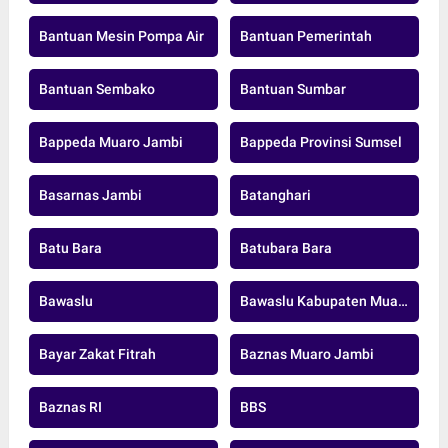
Bantuan Mesin Pompa Air
Bantuan Pemerintah
Bantuan Sembako
Bantuan Sumbar
Bappeda Muaro Jambi
Bappeda Provinsi Sumsel
Basarnas Jambi
Batanghari
Batu Bara
Batubara Bara
Bawaslu
Bawaslu Kabupaten Muaro Jambi
Bayar Zakat Fitrah
Baznas Muaro Jambi
Baznas RI
BBS