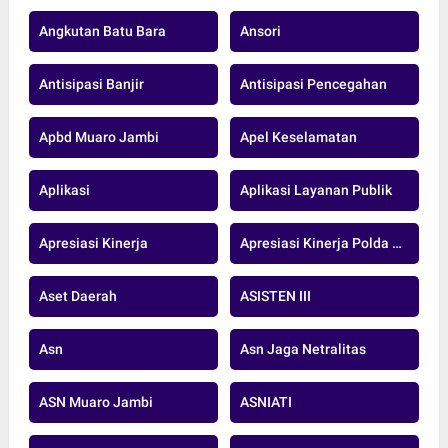
Angkutan Batu Bara
Ansori
Antisipasi Banjir
Antisipasi Pencegahan
Apbd Muaro Jambi
Apel Keselamatan
Aplikasi
Aplikasi Layanan Publik
Apresiasi Kinerja
Apresiasi Kinerja Polda Jambi
Aset Daerah
ASISTEN III
Asn
Asn Jaga Netralitas
ASN Muaro Jambi
ASNIATI