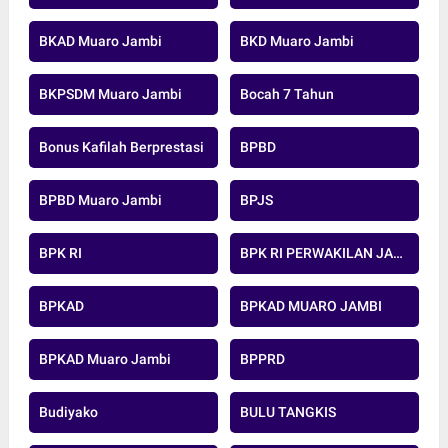
BKAD Muaro Jambi
BKD Muaro Jambi
BKPSDM Muaro Jambi
Bocah 7 Tahun
Bonus Kafilah Berprestasi
BPBD
BPBD Muaro Jambi
BPJS
BPK RI
BPK RI PERWAKILAN JAMBI
BPKAD
BPKAD MUARO JAMBI
BPKAD Muaro Jambi
BPPRD
Budiyako
BULU TANGKIS