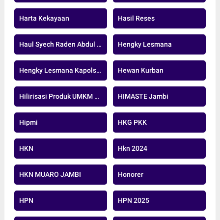
Harta Kekayaan
Hasil Reses
Haul Syech Raden Abdul Syafi
Hengky Lesmana
Hengky Lesmana Kapolsek
Hewan Kurban
Hilirisasi Produk UMKM Sawit
HIMASTE Jambi
Hipmi
HKG PKK
HKN
Hkn 2024
HKN MUARO JAMBI
Honorer
HPN
HPN 2025