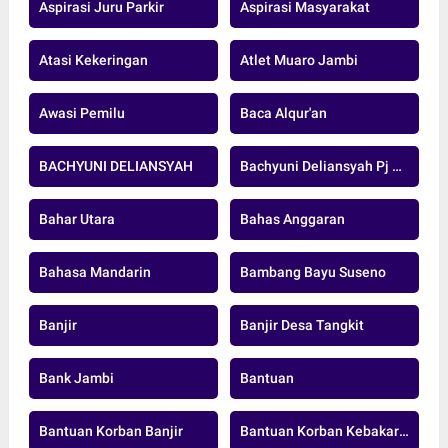
Aspirasi Juru Parkir
Aspirasi Masyarakat
Atasi Kekeringan
Atlet Muaro Jambi
Awasi Pemilu
Baca Alqur'an
BACHYUNI DELIANSYAH
Bachyuni Deliansyah Pj Bupati Muaro Jambi
Bahar Utara
Bahas Anggaran
Bahasa Mandarin
Bambang Bayu Suseno
Banjir
Banjir Desa Tangkit
Bank Jambi
Bantuan
Bantuan Korban Banjir
Bantuan Korban Kebakaran