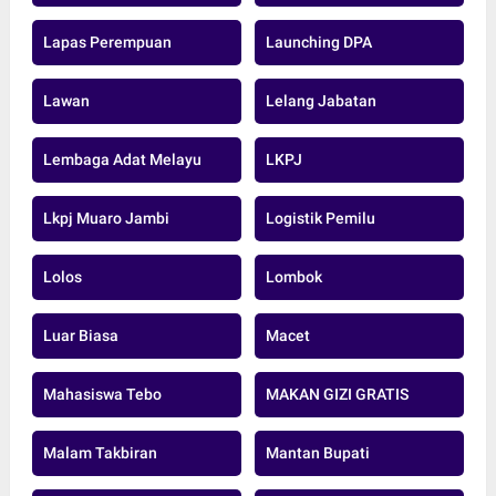
Lapas Perempuan
Launching DPA
Lawan
Lelang Jabatan
Lembaga Adat Melayu
LKPJ
Lkpj Muaro Jambi
Logistik Pemilu
Lolos
Lombok
Luar Biasa
Macet
Mahasiswa Tebo
MAKAN GIZI GRATIS
Malam Takbiran
Mantan Bupati