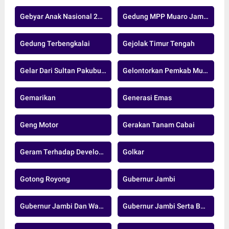
Gebyar Anak Nasional 2024
Gedung MPP Muaro Jambi
Gedung Terbengkalai
Gejolak Timur Tengah
Gelar Dari Sultan Pakubuwono XIII
Gelontorkan Pemkab Muaro Jambi
Gemarikan
Generasi Emas
Geng Motor
Gerakan Tanam Cabai
Geram Terhadap Developer Nakal
Golkar
Gotong Royong
Gubernur Jambi
Gubernur Jambi Dan Wakil Gubernur Jambi
Gubernur Jambi Serta Bupati Dan Wakil Bupati Muaro Jambi