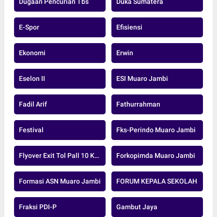
Dugaan Pencurian Tbs
Duka Sumatera
E-Spor
Efisiensi
Ekonomi
Erwin
Eselon II
ESI Muaro Jambi
Fadil Arif
Fathurrahman
Festival
Fks-Perindo Muaro Jambi
Flyover Exit Tol Pall 10 Kota Jambi
Forkopimda Muaro Jambi
Formasi ASN Muaro Jambi
FORUM KEPALA SEKOLAH
Fraksi PDI-P
Gambut Jaya