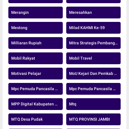
Merangin
Meresahkan
Mestong
Milad KAHMI Ke-59
Milliaran Rupiah
Mitra Strategis Pembangunan Daerah
Mobil Rakyat
Mobil Travel
Motivasi Pelajar
MoU Kejari Dan Pemkab Muaro Jambi
Mpc Pemuda Pancasila Kota Jambi
Mpc Pemuda Pancasila Tanjab Barat
MPP Digital Kabupaten Muaro PANRB
Mtq
MTQ Desa Pudak
MTQ PROVINSI JAMBI