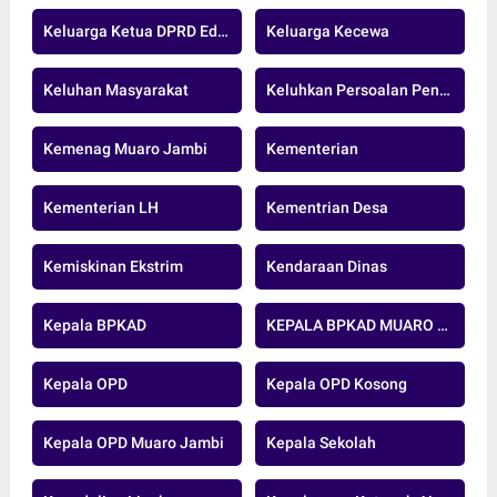
Keluarga Ketua DPRD Edi Purwanto
Keluarga Kecewa
Keluhan Masyarakat
Keluhkan Persoalan Pengeboran Minyak
Kemenag Muaro Jambi
Kementerian
Kementerian LH
Kementrian Desa
Kemiskinan Ekstrim
Kendaraan Dinas
Kepala BPKAD
KEPALA BPKAD MUARO JAMBI
Kepala OPD
Kepala OPD Kosong
Kepala OPD Muaro Jambi
Kepala Sekolah