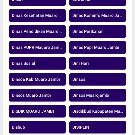
Dinas Kesehatan Muaro Jambi
Dinas Kominfo Muaro Jambi
Dinas Pendidikan Muaro Jambi
Dinas Perikanan
Dinas PUPR Mauaro Jambi
Dinas Pupr Muaro Jambi
Dinas Sosial
Dini Hari
Dinsoa Kab.Muaro Jambi
Dinsos
Dinsos Muaro Jambi
Dinsos Muarojambi
DISDIK MUARO JAMBI
Disdikbud Kabupaten Muaro Jambi
Dishub
DISIPLIN