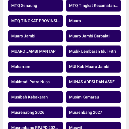
MTQ Senaung
MTQ Tingkat Kecamatan Kumpeh
MTQ TINGKAT PROVINSI JAMBI
Muaro
Muaro Jambi
Muaro Jambi Berbakti
MUARO JAMBI MANTAP
Mudik Lembaran Idul Fitri
Muharram
MUI Kab Muaro Jambi
Mukhtadi Putra Nusa
MUNAS ADPSI DAN ASDEPSI
Musibah Kebakaran
Musim Kemarau
Musrenabng 2026
Musrenbang 2027
Musrenbang RPJPD 2025-2045
Muswil