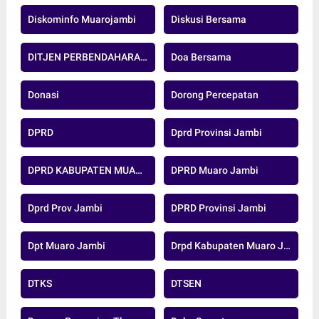
Diskominfo Muarojambi
Diskusi Bersama
DITJEN PERBENDAHARAAN
Doa Bersama
Donasi
Dorong Percepatan
DPRD
Dprd Provinsi Jambi
DPRD KABUPATEN MUARO JAMBI
DPRD Muaro Jambi
Dprd Prov Jambi
DPRD Provinsi Jambi
Dpt Muaro Jambi
Drpd Kabupaten Muaro Jambi
DTKS
DTSEN