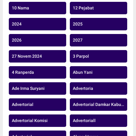
10 Nama
12 Pejabat
2024
2025
2026
2027
27 Novem 2024
3 Parpol
4 Ranperda
Abun Yani
Ade Irma Suryani
Advertoria
Advertorial
Advertorial Damkar Kabupaten Muaro Jambi
Advertorial Komisi
Advertoriall