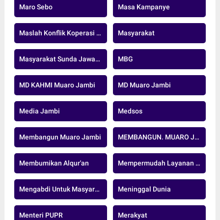
Maro Sebo
Masa Kampanye
Maslah Konflik Koperasi Pematang Raman
Masyarakat
Masyarakat Sunda Jawab Dan Banten
MBG
MD KAHMI Muaro Jambi
MD Muaro Jambi
Media Jambi
Medsos
Membangun Muaro Jambi
MEMBANGUN. MUARO JAMBI
Membumikan Alqur'an
Mempermudah Layanan Berbasis Digital
Mengabdi Untuk Masyarakat.
Meninggal Dunia
Menteri PUPR
Merakyat