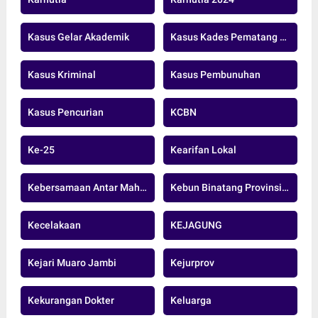
Kasus Gelar Akademik
Kasus Kades Pematang Raman
Kasus Kriminal
Kasus Pembunuhan
Kasus Pencurian
KCBN
Ke-25
Kearifan Lokal
Kebersamaan Antar Mahasiswa Tebo
Kebun Binatang Provinsi Jambi
Kecelakaan
KEJAGUNG
Kejari Muaro Jambi
Kejurprov
Kekurangan Dokter
Keluarga