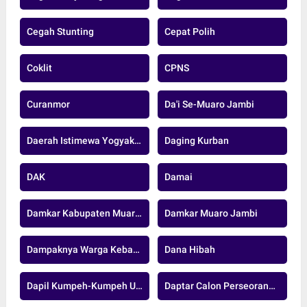
Cegah Stunting
Cepat Polih
Coklit
CPNS
Curanmor
Da'i Se-Muaro Jambi
Daerah Istimewa Yogyakarta
Daging Kurban
DAK
Damai
Damkar Kabupaten Muaro Jambi
Damkar Muaro Jambi
Dampaknya Warga Kebanjiran
Dana Hibah
Dapil Kumpeh-Kumpeh Ulu
Daptar Calon Perseorangan.