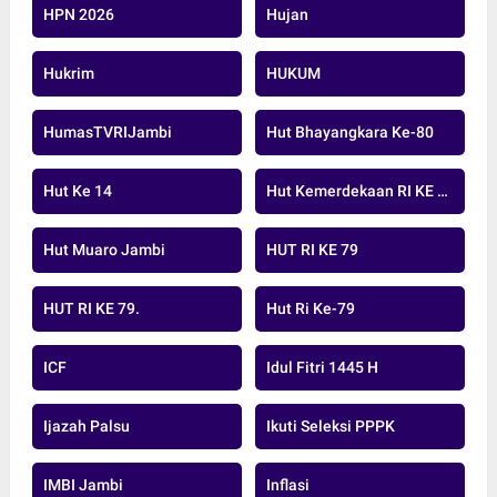
HPN 2026
Hujan
Hukrim
HUKUM
HumasTVRIJambi
Hut Bhayangkara Ke-80
Hut Ke 14
Hut Kemerdekaan RI KE 79 TAHUN 20224
Hut Muaro Jambi
HUT RI KE 79
HUT RI KE 79.
Hut Ri Ke-79
ICF
Idul Fitri 1445 H
Ijazah Palsu
Ikuti Seleksi PPPK
IMBI Jambi
Inflasi