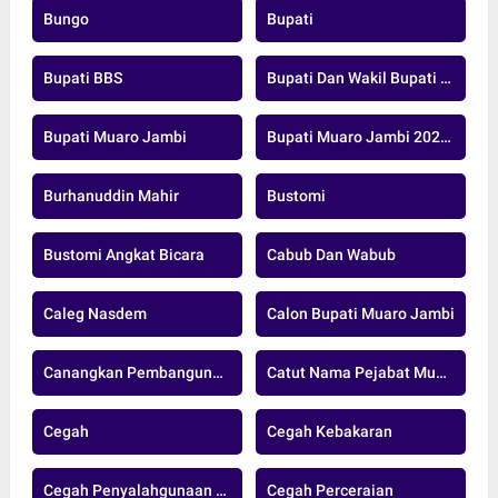
Bungo
Bupati
Bupati BBS
Bupati Dan Wakil Bupati Muaro Jambi
Bupati Muaro Jambi
Bupati Muaro Jambi 2025-2029
Burhanuddin Mahir
Bustomi
Bustomi Angkat Bicara
Cabub Dan Wabub
Caleg Nasdem
Calon Bupati Muaro Jambi
Canangkan Pembangunan Jalan Strategis
Catut Nama Pejabat Muarojambi
Cegah
Cegah Kebakaran
Cegah Penyalahgunaan Donasi
Cegah Perceraian