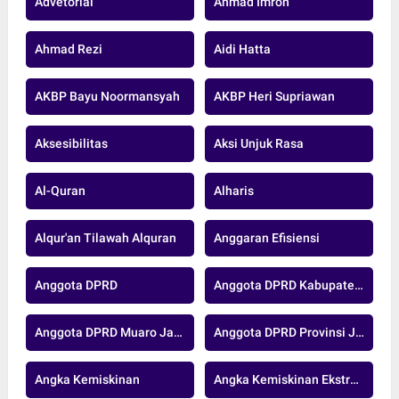
Advetorial
Ahmad Imron
Ahmad Rezi
Aidi Hatta
AKBP Bayu Noormansyah
AKBP Heri Supriawan
Aksesibilitas
Aksi Unjuk Rasa
Al-Quran
Alharis
Alqur'an Tilawah Alquran
Anggaran Efisiensi
Anggota DPRD
Anggota DPRD Kabupaten Muaro Jambi
Anggota DPRD Muaro Jambi
Anggota DPRD Provinsi Jambi
Angka Kemiskinan
Angka Kemiskinan Ekstrem