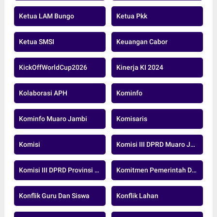
Ketua LAM Bungo
Ketua Pkk
Ketua SMSI
Keuangan Cabor
KickOffWorldCup2026
Kinerja KI 2024
Kolaborasi APH
Kominfo
Kominfo Muaro Jambi
Komisaris
Komisi
Komisi III DPRD Muaro Jambi
Komisi III DPRD Provinsi Jambi
Komitmen Pemerintah Daerah
Konflik Guru Dan Siswa
Konflik Lahan