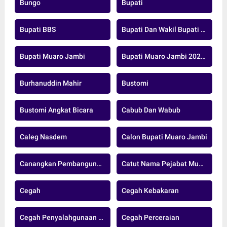
Bungo
Bupati
Bupati BBS
Bupati Dan Wakil Bupati Muaro Jambi
Bupati Muaro Jambi
Bupati Muaro Jambi 2025-2029
Burhanuddin Mahir
Bustomi
Bustomi Angkat Bicara
Cabub Dan Wabub
Caleg Nasdem
Calon Bupati Muaro Jambi
Canangkan Pembangunan Jalan Strategis
Catut Nama Pejabat Muarojambi
Cegah
Cegah Kebakaran
Cegah Penyalahgunaan Donasi
Cegah Perceraian