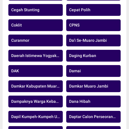
Cegah Stunting
Cepat Polih
Coklit
CPNS
Curanmor
Da'i Se-Muaro Jambi
Daerah Istimewa Yogyakarta
Daging Kurban
DAK
Damai
Damkar Kabupaten Muaro Jambi
Damkar Muaro Jambi
Dampaknya Warga Kebanjiran
Dana Hibah
Dapil Kumpeh-Kumpeh Ulu
Daptar Calon Perseorangan.