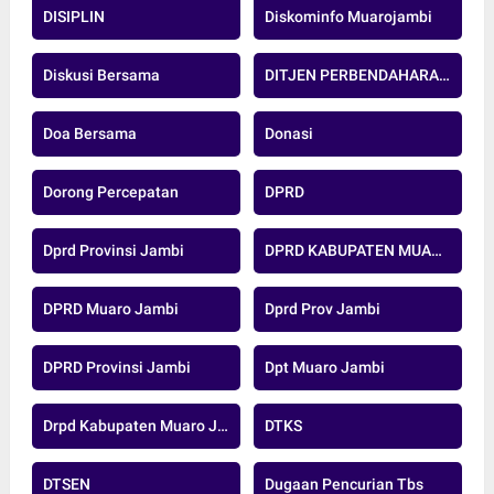
DISIPLIN
Diskominfo Muarojambi
Diskusi Bersama
DITJEN PERBENDAHARAAN
Doa Bersama
Donasi
Dorong Percepatan
DPRD
Dprd Provinsi Jambi
DPRD KABUPATEN MUARO JAMBI
DPRD Muaro Jambi
Dprd Prov Jambi
DPRD Provinsi Jambi
Dpt Muaro Jambi
Drpd Kabupaten Muaro Jambi
DTKS
DTSEN
Dugaan Pencurian Tbs