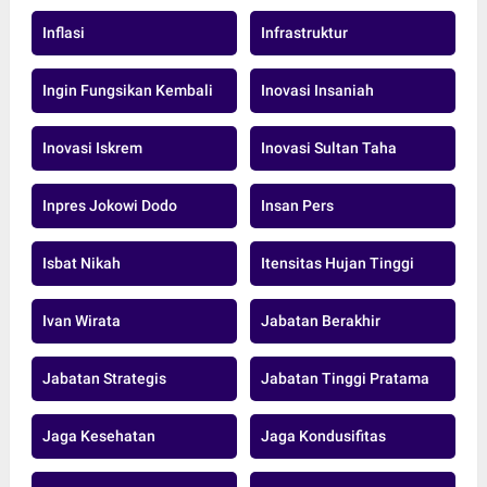
Inflasi
Infrastruktur
Ingin Fungsikan Kembali
Inovasi Insaniah
Inovasi Iskrem
Inovasi Sultan Taha
Inpres Jokowi Dodo
Insan Pers
Isbat Nikah
Itensitas Hujan Tinggi
Ivan Wirata
Jabatan Berakhir
Jabatan Strategis
Jabatan Tinggi Pratama
Jaga Kesehatan
Jaga Kondusifitas