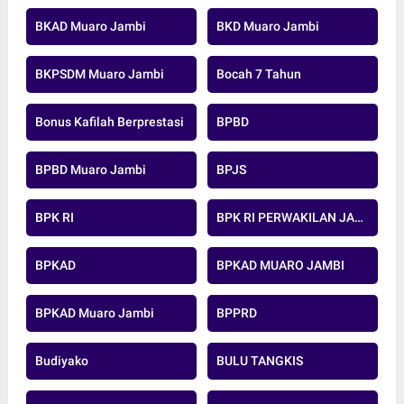
BKAD Muaro Jambi
BKD Muaro Jambi
BKPSDM Muaro Jambi
Bocah 7 Tahun
Bonus Kafilah Berprestasi
BPBD
BPBD Muaro Jambi
BPJS
BPK RI
BPK RI PERWAKILAN JAMBI
BPKAD
BPKAD MUARO JAMBI
BPKAD Muaro Jambi
BPPRD
Budiyako
BULU TANGKIS