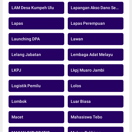
LAM Desa Kumpeh Ulu
Lapangan Akso Dano Sengeti
Lapas
Lapas Perempuan
Launching DPA
Lawan
Lelang Jabatan
Lembaga Adat Melayu
LKPJ
Lkpj Muaro Jambi
Logistik Pemilu
Lolos
Lombok
Luar Biasa
Macet
Mahasiswa Tebo