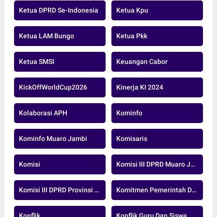
Ketua DPRD Se-Indonesia
Ketua Kpu
Ketua LAM Bungo
Ketua Pkk
Ketua SMSI
Keuangan Cabor
KickOffWorldCup2026
Kinerja KI 2024
Kolaborasi APH
Kominfo
Kominfo Muaro Jambi
Komisaris
Komisi
Komisi III DPRD Muaro Jambi
Komisi III DPRD Provinsi Jambi
Komitmen Pemerintah Daerah
Konflik
Konflik Guru Dan Siswa