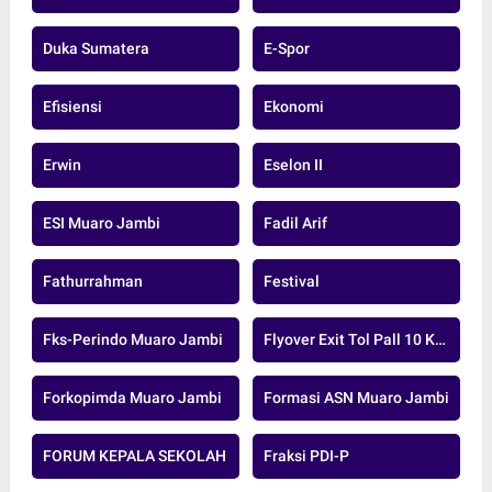
Duka Sumatera
E-Spor
Efisiensi
Ekonomi
Erwin
Eselon II
ESI Muaro Jambi
Fadil Arif
Fathurrahman
Festival
Fks-Perindo Muaro Jambi
Flyover Exit Tol Pall 10 Kota Jambi
Forkopimda Muaro Jambi
Formasi ASN Muaro Jambi
FORUM KEPALA SEKOLAH
Fraksi PDI-P