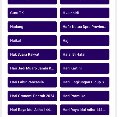
Guru TK
H.junaidi
Hadang
Hafiz Ketua Dprd Provinsi Jambi
Haikal
Haji
Hak Suara Rakyat
Halal Bi Halal
Hari Jadi Muaro Jambi Ke-26
Hari Kartini
Hari Lahir Pancasila
Hari Lingkungan Hidup Sedunia
Hari Otonomi Daerah 2024
Hari Pramuka
Hari Raya Idul Adha 1446 H
Hari Raya Idul Adha 1447 H