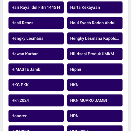
Hari Raya Idul Fitri 1445 H
Harta Kekayaan
Hasil Reses
Haul Syech Raden Abdul Syafi
Hengky Lesmana
Hengky Lesmana Kapolsek
Hewan Kurban
Hilirisasi Produk UMKM Sawit
HIMASTE Jambi
Hipmi
HKG PKK
HKN
Hkn 2024
HKN MUARO JAMBI
Honorer
HPN