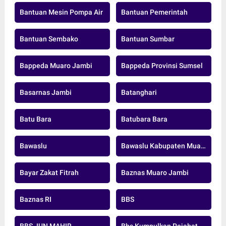
Bantuan Mesin Pompa Air
Bantuan Pemerintah
Bantuan Sembako
Bantuan Sumbar
Bappeda Muaro Jambi
Bappeda Provinsi Sumsel
Basarnas Jambi
Batanghari
Batu Bara
Batubara Bara
Bawaslu
Bawaslu Kabupaten Muaro Jambi
Bayar Zakat Fitrah
Baznas Muaro Jambi
Baznas RI
BBS