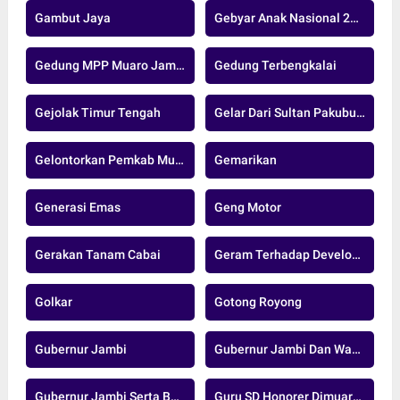
Gambut Jaya
Gebyar Anak Nasional 2024
Gedung MPP Muaro Jambi
Gedung Terbengkalai
Gejolak Timur Tengah
Gelar Dari Sultan Pakubuwono XIII
Gelontorkan Pemkab Muaro Jambi
Gemarikan
Generasi Emas
Geng Motor
Gerakan Tanam Cabai
Geram Terhadap Developer Nakal
Golkar
Gotong Royong
Gubernur Jambi
Gubernur Jambi Dan Wakil Gubernur Jambi
Gubernur Jambi Serta Bupati Dan Wakil Bupati Muaro Jambi
Guru SD Honorer Dimuaro Jambi