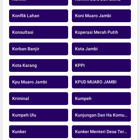
Konflik Lahan
Koni Muaro Jambi
Konsultasi
Koperasi Merah Putih
Korban Banjir
Kota Jambi
Kota Karang
KPPI
Kpu Muaro Jambi
KPUD MUARO JAMBI
Kriminal
Kumpeh
Kumpeh Ulu
Kunjungan Dan Ha Komunikasi
Kunker
Kunker Menteri Desa Tertinggal