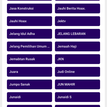
Jasa Konstruksi
Jauhi Berita Hoax.
Jauhi Hoax
Jektv
Jelang Idul Adha
JELANG LEBARAN
Jelang Pemilihan Umum Serentak 2024
Jemaah Haji
Jemabtan Rusak
JKN
Juara
Judi Online
Jumpo Sanak
JUN MAHIR
Junaidi
Junaidi S