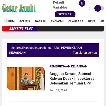
Default
Variables
SITEMAP
HUKUM
POLITIK
DAERAH
EKONOMI
OLAHRAGA
OPINI
ADV
BREAKING NEWS
Menampilkan postingan dengan label
PEMERIKSAAN
KEUANGAN
Tunjukkan semua
PEMERIKSAAN KEUANGAN
Anggota Dewan, Samsul
Ridwan Desak Inspektorat
Selesaikan Temuan BPK
Juni 02, 2024