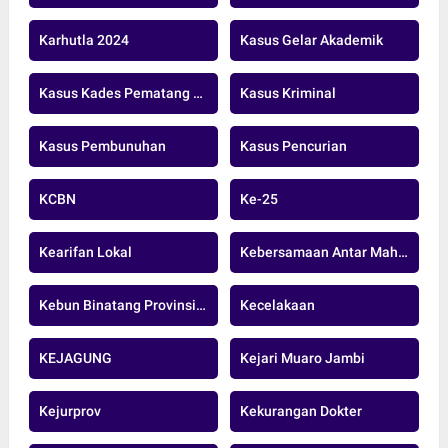
Karhutla 2024
Kasus Gelar Akademik
Kasus Kades Pematang Raman
Kasus Kriminal
Kasus Pembunuhan
Kasus Pencurian
KCBN
Ke-25
Kearifan Lokal
Kebersamaan Antar Mahasiswa Tebo
Kebun Binatang Provinsi Jambi
Kecelakaan
KEJAGUNG
Kejari Muaro Jambi
Kejurprov
Kekurangan Dokter