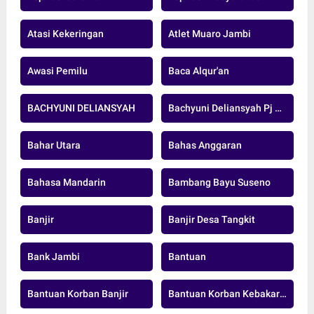
Atasi Kekeringan
Atlet Muaro Jambi
Awasi Pemilu
Baca Alqur'an
BACHYUNI DELIANSYAH
Bachyuni Deliansyah Pj Bupati Muaro Jambi
Bahar Utara
Bahas Anggaran
Bahasa Mandarin
Bambang Bayu Suseno
Banjir
Banjir Desa Tangkit
Bank Jambi
Bantuan
Bantuan Korban Banjir
Bantuan Korban Kebakaran