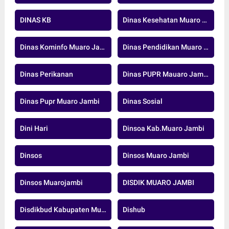
DINAS KB
Dinas Kesehatan Muaro Jambi
Dinas Kominfo Muaro Jambi
Dinas Pendidikan Muaro Jambi
Dinas Perikanan
Dinas PUPR Mauaro Jambi
Dinas Pupr Muaro Jambi
Dinas Sosial
Dini Hari
Dinsoa Kab.Muaro Jambi
Dinsos
Dinsos Muaro Jambi
Dinsos Muarojambi
DISDIK MUARO JAMBI
Disdikbud Kabupaten Muaro Jambi
Dishub