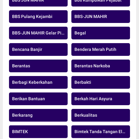
BBS JUN MAHIR
Bbs Kumpulkan Pejabat
BBS Pulang Kejambi
BBS-JUN MAHIR
BBS-JUN MAHIR Gelar Pidato Pertama
Begal
Bencana Banjir
Bendera Merah Putih
Berantas
Berantas Narkoba
Berbagi Keberkahan
Berbakti
Berikan Bantuan
Berkah Hari Asyura
Berkarang
Berkualitas
BIMTEK
Bimtek Tanda Tangan Elektronik