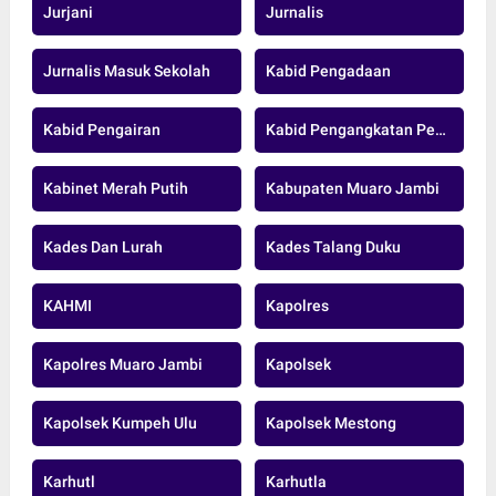
Jurjani
Jurnalis
Jurnalis Masuk Sekolah
Kabid Pengadaan
Kabid Pengairan
Kabid Pengangkatan Pegawai Pensiun Dan Data ASN BKD MUARO JAMBI.
Kabinet Merah Putih
Kabupaten Muaro Jambi
Kades Dan Lurah
Kades Talang Duku
KAHMI
Kapolres
Kapolres Muaro Jambi
Kapolsek
Kapolsek Kumpeh Ulu
Kapolsek Mestong
Karhutl
Karhutla