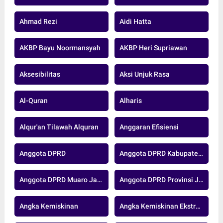
Ahmad Rezi
Aidi Hatta
AKBP Bayu Noormansyah
AKBP Heri Supriawan
Aksesibilitas
Aksi Unjuk Rasa
Al-Quran
Alharis
Alqur'an Tilawah Alquran
Anggaran Efisiensi
Anggota DPRD
Anggota DPRD Kabupaten Muaro Jambi
Anggota DPRD Muaro Jambi
Anggota DPRD Provinsi Jambi
Angka Kemiskinan
Angka Kemiskinan Ekstrem