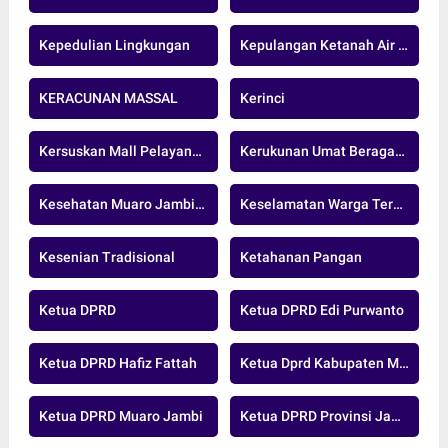
Kepedulian Lingkungan
Kepulangan Ketanah Air Indonesia
KERACUNAN MASSAL
Kerinci
Kersuskan Mall Pelayanan Publik
Kerukunan Umat Beragama
Kesehatan Muaro Jambi.nasional
Keselamatan Warga Terancam
Kesenian Tradisional
Ketahanan Pangan
Ketua DPRD
Ketua DPRD Edi Purwanto
Ketua DPRD Hafiz Fattah
Ketua Dprd Kabupaten Muaro Jambi
Ketua DPRD Muaro Jambi
Ketua DPRD Provinsi Jambi