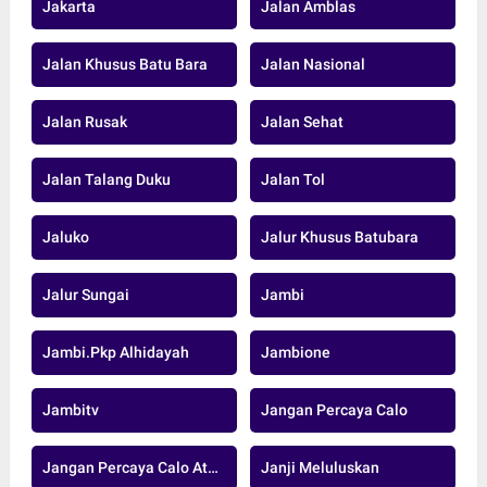
Jakarta
Jalan Amblas
Jalan Khusus Batu Bara
Jalan Nasional
Jalan Rusak
Jalan Sehat
Jalan Talang Duku
Jalan Tol
Jaluko
Jalur Khusus Batubara
Jalur Sungai
Jambi
Jambi.pkp Alhidayah
Jambione
Jambitv
Jangan Percaya Calo
Jangan Percaya Calo Atau Oknum
Janji Meluluskan