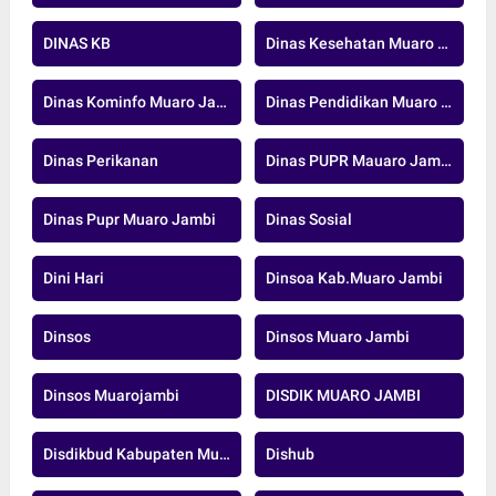
DINAS KB
Dinas Kesehatan Muaro Jambi
Dinas Kominfo Muaro Jambi
Dinas Pendidikan Muaro Jambi
Dinas Perikanan
Dinas PUPR Mauaro Jambi
Dinas Pupr Muaro Jambi
Dinas Sosial
Dini Hari
Dinsoa Kab.Muaro Jambi
Dinsos
Dinsos Muaro Jambi
Dinsos Muarojambi
DISDIK MUARO JAMBI
Disdikbud Kabupaten Muaro Jambi
Dishub