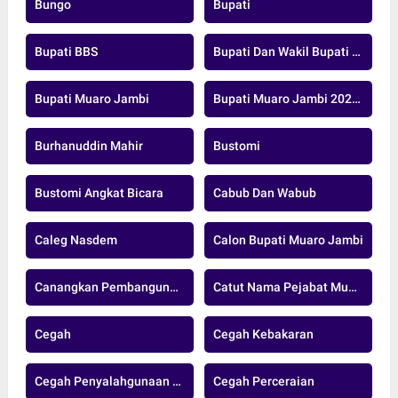
Bungo
Bupati
Bupati BBS
Bupati Dan Wakil Bupati Muaro Jambi
Bupati Muaro Jambi
Bupati Muaro Jambi 2025-2029
Burhanuddin Mahir
Bustomi
Bustomi Angkat Bicara
Cabub Dan Wabub
Caleg Nasdem
Calon Bupati Muaro Jambi
Canangkan Pembangunan Jalan Strategis
Catut Nama Pejabat Muarojambi
Cegah
Cegah Kebakaran
Cegah Penyalahgunaan Donasi
Cegah Perceraian