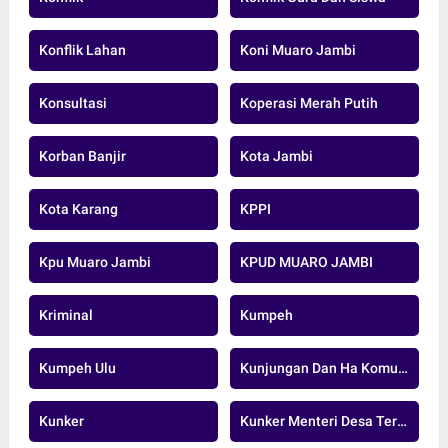
Konflik Lahan
Koni Muaro Jambi
Konsultasi
Koperasi Merah Putih
Korban Banjir
Kota Jambi
Kota Karang
KPPI
Kpu Muaro Jambi
KPUD MUARO JAMBI
Kriminal
Kumpeh
Kumpeh Ulu
Kunjungan Dan Ha Komunikasi
Kunker
Kunker Menteri Desa Tertinggal