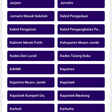
Jurjani
Jurnalis
Jurnalis Masuk Sekolah
Kabid Pengadaan
Kabid Pengairan
Kabid Pengangkatan Pegawai Pensiun Dan Data ASN BKD MUARO JAMBI.
Kabinet Merah Putih
Kabupaten Muaro Jambi
Kades Dan Lurah
Kades Talang Duku
KAHMI
Kapolres
Kapolres Muaro Jambi
Kapolsek
Kapolsek Kumpeh Ulu
Kapolsek Mestong
Karhutl
Karhutla