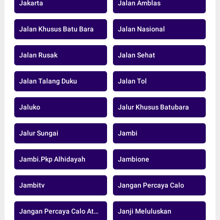
Jakarta
Jalan Amblas
Jalan Khusus Batu Bara
Jalan Nasional
Jalan Rusak
Jalan Sehat
Jalan Talang Duku
Jalan Tol
Jaluko
Jalur Khusus Batubara
Jalur Sungai
Jambi
Jambi.pkp Alhidayah
Jambione
Jambitv
Jangan Percaya Calo
Jangan Percaya Calo Atau Oknum
Janji Meluluskan