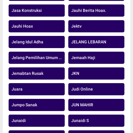
Jasa Konstruksi
Jauhi Berita Hoax.
Jauhi Hoax
Jektv
Jelang Idul Adha
JELANG LEBARAN
Jelang Pemilihan Umum Serentak 2024
Jemaah Haji
Jemabtan Rusak
JKN
Juara
Judi Online
Jumpo Sanak
JUN MAHIR
Junaidi
Junaidi S