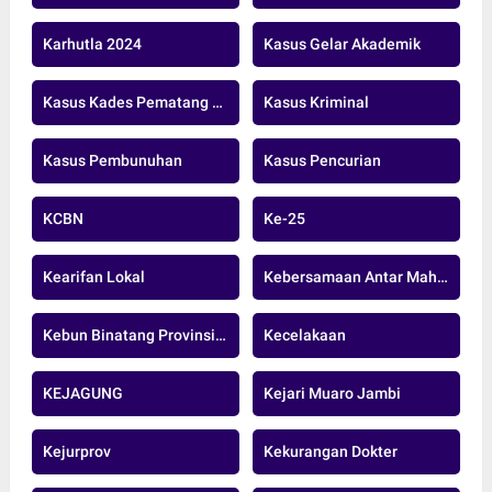
Karhutla 2024
Kasus Gelar Akademik
Kasus Kades Pematang Raman
Kasus Kriminal
Kasus Pembunuhan
Kasus Pencurian
KCBN
Ke-25
Kearifan Lokal
Kebersamaan Antar Mahasiswa Tebo
Kebun Binatang Provinsi Jambi
Kecelakaan
KEJAGUNG
Kejari Muaro Jambi
Kejurprov
Kekurangan Dokter