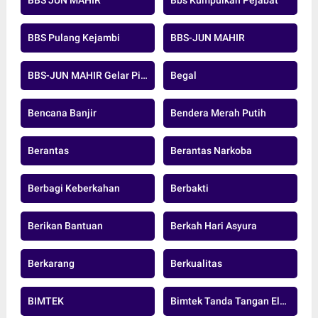
BBS JUN MAHIR
Bbs Kumpulkan Pejabat
BBS Pulang Kejambi
BBS-JUN MAHIR
BBS-JUN MAHIR Gelar Pidato Pertama
Begal
Bencana Banjir
Bendera Merah Putih
Berantas
Berantas Narkoba
Berbagi Keberkahan
Berbakti
Berikan Bantuan
Berkah Hari Asyura
Berkarang
Berkualitas
BIMTEK
Bimtek Tanda Tangan Elektronik