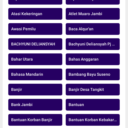
Atasi Kekeringan
Atlet Muaro Jambi
Awasi Pemilu
Baca Alqur'an
BACHYUNI DELIANSYAH
Bachyuni Deliansyah Pj Bupati Muaro Jambi
Bahar Utara
Bahas Anggaran
Bahasa Mandarin
Bambang Bayu Suseno
Banjir
Banjir Desa Tangkit
Bank Jambi
Bantuan
Bantuan Korban Banjir
Bantuan Korban Kebakaran