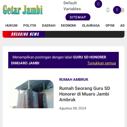
Default
Variables
SITEMAP
HUKUM
POLITIK
DAERAH
EKONOMI
OLAHRAGA
OPINI
ADV
BREAKING NEWS
Menampilkan postingan dengan label
GURU SD HONORER
DIMUARO JAMBI
Tunjukkan semua
RUMAH AMBRUK
Rumah Seorang Guru SD
Honorer di Muaro Jambi
Ambruk
Agustus 08, 2024