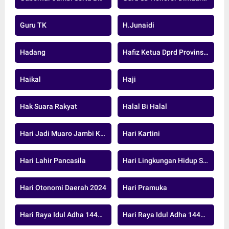
Guru TK
H.junaidi
Hadang
Hafiz Ketua Dprd Provinsi Jambi
Haikal
Haji
Hak Suara Rakyat
Halal Bi Halal
Hari Jadi Muaro Jambi Ke-26
Hari Kartini
Hari Lahir Pancasila
Hari Lingkungan Hidup Sedunia
Hari Otonomi Daerah 2024
Hari Pramuka
Hari Raya Idul Adha 1446 H
Hari Raya Idul Adha 1447 H