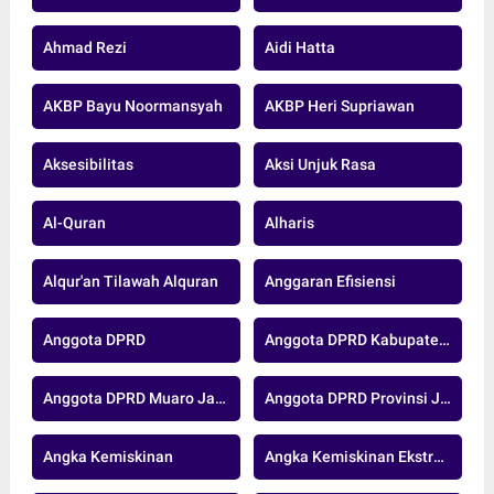
Ahmad Rezi
Aidi Hatta
AKBP Bayu Noormansyah
AKBP Heri Supriawan
Aksesibilitas
Aksi Unjuk Rasa
Al-Quran
Alharis
Alqur'an Tilawah Alquran
Anggaran Efisiensi
Anggota DPRD
Anggota DPRD Kabupaten Muaro Jambi
Anggota DPRD Muaro Jambi
Anggota DPRD Provinsi Jambi
Angka Kemiskinan
Angka Kemiskinan Ekstrem