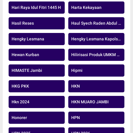
Hari Raya Idul Fitri 1445 H
Harta Kekayaan
Hasil Reses
Haul Syech Raden Abdul Syafi
Hengky Lesmana
Hengky Lesmana Kapolsek
Hewan Kurban
Hilirisasi Produk UMKM Sawit
HIMASTE Jambi
Hipmi
HKG PKK
HKN
Hkn 2024
HKN MUARO JAMBI
Honorer
HPN