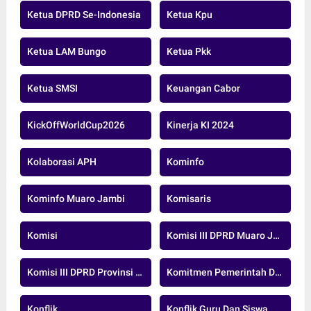
Ketua DPRD Se-Indonesia
Ketua Kpu
Ketua LAM Bungo
Ketua Pkk
Ketua SMSI
Keuangan Cabor
KickOffWorldCup2026
Kinerja KI 2024
Kolaborasi APH
Kominfo
Kominfo Muaro Jambi
Komisaris
Komisi
Komisi III DPRD Muaro Jambi
Komisi III DPRD Provinsi Jambi
Komitmen Pemerintah Daerah
Konflik
Konflik Guru Dan Siswa