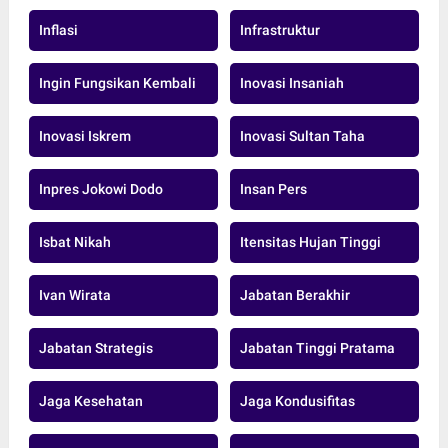
Inflasi
Infrastruktur
Ingin Fungsikan Kembali
Inovasi Insaniah
Inovasi Iskrem
Inovasi Sultan Taha
Inpres Jokowi Dodo
Insan Pers
Isbat Nikah
Itensitas Hujan Tinggi
Ivan Wirata
Jabatan Berakhir
Jabatan Strategis
Jabatan Tinggi Pratama
Jaga Kesehatan
Jaga Kondusifitas