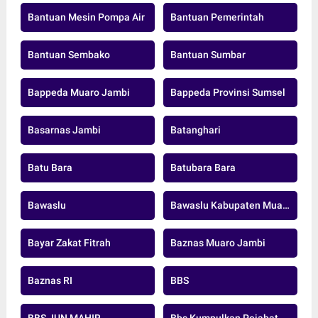
Bantuan Mesin Pompa Air
Bantuan Pemerintah
Bantuan Sembako
Bantuan Sumbar
Bappeda Muaro Jambi
Bappeda Provinsi Sumsel
Basarnas Jambi
Batanghari
Batu Bara
Batubara Bara
Bawaslu
Bawaslu Kabupaten Muaro Jambi
Bayar Zakat Fitrah
Baznas Muaro Jambi
Baznas RI
BBS