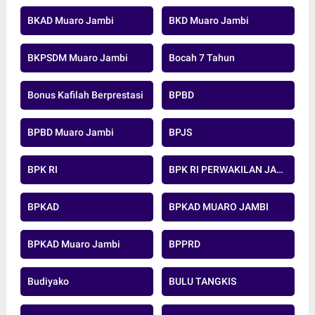
BKAD Muaro Jambi
BKD Muaro Jambi
BKPSDM Muaro Jambi
Bocah 7 Tahun
Bonus Kafilah Berprestasi
BPBD
BPBD Muaro Jambi
BPJS
BPK RI
BPK RI PERWAKILAN JAMBI
BPKAD
BPKAD MUARO JAMBI
BPKAD Muaro Jambi
BPPRD
Budiyako
BULU TANGKIS