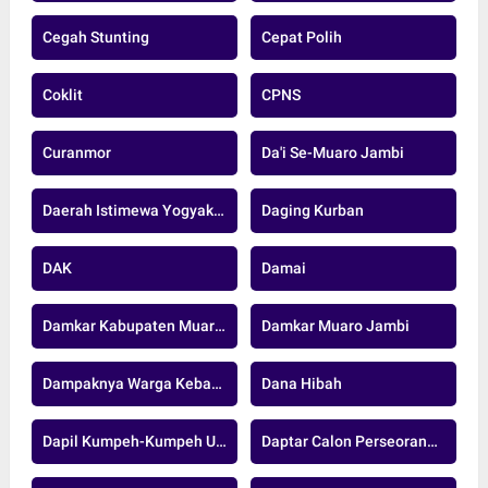
Cegah Stunting
Cepat Polih
Coklit
CPNS
Curanmor
Da'i Se-Muaro Jambi
Daerah Istimewa Yogyakarta
Daging Kurban
DAK
Damai
Damkar Kabupaten Muaro Jambi
Damkar Muaro Jambi
Dampaknya Warga Kebanjiran
Dana Hibah
Dapil Kumpeh-Kumpeh Ulu
Daptar Calon Perseorangan.