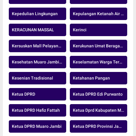
Kepedulian Lingkungan
Kepulangan Ketanah Air Indonesia
KERACUNAN MASSAL
Kerinci
Kersuskan Mall Pelayanan Publik
Kerukunan Umat Beragama
Kesehatan Muaro Jambi.nasional
Keselamatan Warga Terancam
Kesenian Tradisional
Ketahanan Pangan
Ketua DPRD
Ketua DPRD Edi Purwanto
Ketua DPRD Hafiz Fattah
Ketua Dprd Kabupaten Muaro Jambi
Ketua DPRD Muaro Jambi
Ketua DPRD Provinsi Jambi