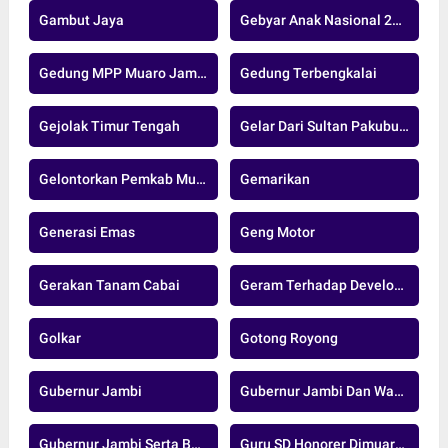
Gambut Jaya
Gebyar Anak Nasional 2024
Gedung MPP Muaro Jambi
Gedung Terbengkalai
Gejolak Timur Tengah
Gelar Dari Sultan Pakubuwono XIII
Gelontorkan Pemkab Muaro Jambi
Gemarikan
Generasi Emas
Geng Motor
Gerakan Tanam Cabai
Geram Terhadap Developer Nakal
Golkar
Gotong Royong
Gubernur Jambi
Gubernur Jambi Dan Wakil Gubernur Jambi
Gubernur Jambi Serta Bupati Dan Wakil Bupati Muaro Jambi
Guru SD Honorer Dimuaro Jambi