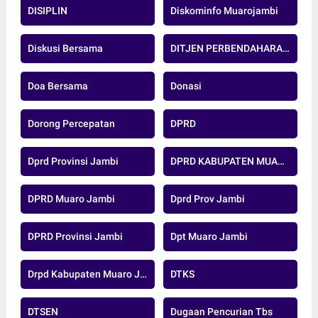
DISIPLIN
Diskominfo Muarojambi
Diskusi Bersama
DITJEN PERBENDAHARAAN
Doa Bersama
Donasi
Dorong Percepatan
DPRD
Dprd Provinsi Jambi
DPRD KABUPATEN MUARO JAMBI
DPRD Muaro Jambi
Dprd Prov Jambi
DPRD Provinsi Jambi
Dpt Muaro Jambi
Drpd Kabupaten Muaro Jambi
DTKS
DTSEN
Dugaan Pencurian Tbs