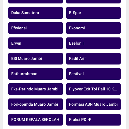
Duka Sumatera
E-Spor
Efisiensi
Ekonomi
Erwin
Eselon II
ESI Muaro Jambi
Fadil Arif
Fathurrahman
Festival
Fks-Perindo Muaro Jambi
Flyover Exit Tol Pall 10 Kota Jambi
Forkopimda Muaro Jambi
Formasi ASN Muaro Jambi
FORUM KEPALA SEKOLAH
Fraksi PDI-P