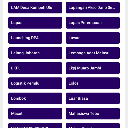
LAM Desa Kumpeh Ulu
Lapangan Akso Dano Sengeti
Lapas
Lapas Perempuan
Launching DPA
Lawan
Lelang Jabatan
Lembaga Adat Melayu
LKPJ
Lkpj Muaro Jambi
Logistik Pemilu
Lolos
Lombok
Luar Biasa
Macet
Mahasiswa Tebo