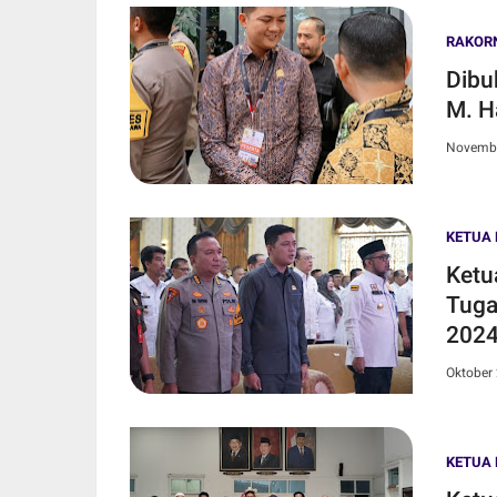
RAKOR
Dibu
M. H
Novembe
KETUA 
Ketu
Tuga
202
Oktober 
KETUA 