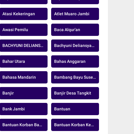
Atasi Kekeringan
Atlet Muaro Jambi
Awasi Pemilu
Baca Alqur'an
BACHYUNI DELIANSYAH
Bachyuni Deliansyah Pj Bupati Muaro Jambi
Bahar Utara
Bahas Anggaran
Bahasa Mandarin
Bambang Bayu Suseno
Banjir
Banjir Desa Tangkit
Bank Jambi
Bantuan
Bantuan Korban Banjir
Bantuan Korban Kebakaran