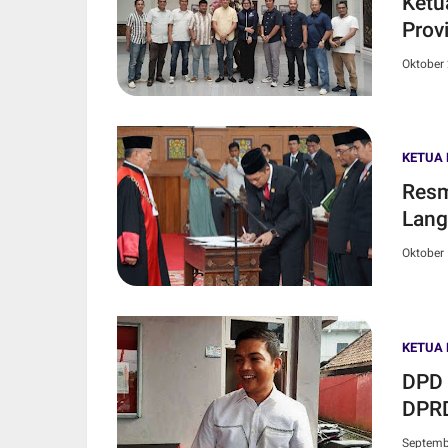
Ketua DPRD Jam
Prov
Oktober 
KETUA 
Resm
Lang
Oktober 
KETUA 
DPD 
DPRD
Septemb