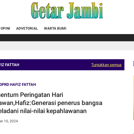
OPINI
ADVETORIAL
WARTA BUMI
IZ FATTAH
Tunjukkan semua
DPRD HAFIZ FATTAH
ntum Peringatan Hari
awan,Hafiz:Generasi penerus bangsa
ladani nilai-nilai kepahlawanan
r 10, 2024