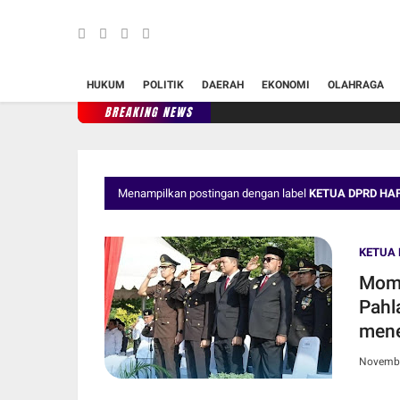
HUKUM
POLITIK
DAERAH
EKONOMI
OLAHRAGA
BREAKING NEWS
Menampilkan postingan dengan label
KETUA DPRD HAF
KETUA 
Mome
Pahl
mene
Novembe