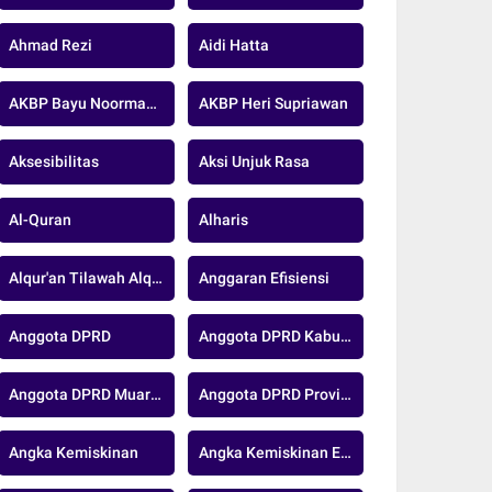
Ahmad Rezi
Aidi Hatta
AKBP Bayu Noormansyah
AKBP Heri Supriawan
Aksesibilitas
Aksi Unjuk Rasa
Al-Quran
Alharis
Alqur'an Tilawah Alquran
Anggaran Efisiensi
Anggota DPRD
Anggota DPRD Kabupaten Muaro Jambi
Anggota DPRD Muaro Jambi
Anggota DPRD Provinsi Jambi
Angka Kemiskinan
Angka Kemiskinan Ekstrem