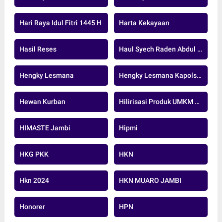
Hari Raya Idul Fitri 1445 H
Harta Kekayaan
Hasil Reses
Haul Syech Raden Abdul Syafi
Hengky Lesmana
Hengky Lesmana Kapolsek
Hewan Kurban
Hilirisasi Produk UMKM Sawit
HIMASTE Jambi
Hipmi
HKG PKK
HKN
Hkn 2024
HKN MUARO JAMBI
Honorer
HPN