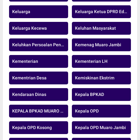
Keluarga
Keluarga Ketua DPRD Edi Purwanto
Keluarga Kecewa
Keluhan Masyarakat
Keluhkan Persoalan Pengeboran Minyak
Kemenag Muaro Jambi
Kementerian
Kementerian LH
Kementrian Desa
Kemiskinan Ekstrim
Kendaraan Dinas
Kepala BPKAD
KEPALA BPKAD MUARO JAMBI
Kepala OPD
Kepala OPD Kosong
Kepala OPD Muaro Jambi