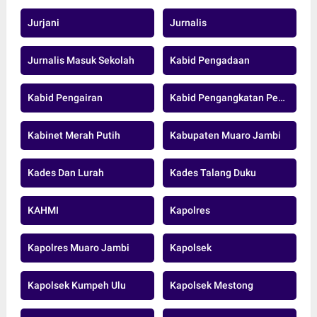
Jurjani
Jurnalis
Jurnalis Masuk Sekolah
Kabid Pengadaan
Kabid Pengairan
Kabid Pengangkatan Pegawai Pensiun Dan Data ASN BKD MUARO JAMBI.
Kabinet Merah Putih
Kabupaten Muaro Jambi
Kades Dan Lurah
Kades Talang Duku
KAHMI
Kapolres
Kapolres Muaro Jambi
Kapolsek
Kapolsek Kumpeh Ulu
Kapolsek Mestong