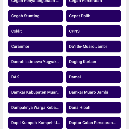
Cegah Penyalahgunaan Donasi
Cegah Perceraian
Cegah Stunting
Cepat Polih
Coklit
CPNS
Curanmor
Da'i Se-Muaro Jambi
Daerah Istimewa Yogyakarta
Daging Kurban
DAK
Damai
Damkar Kabupaten Muaro Jambi
Damkar Muaro Jambi
Dampaknya Warga Kebanjiran
Dana Hibah
Dapil Kumpeh-Kumpeh Ulu
Daptar Calon Perseorangan.