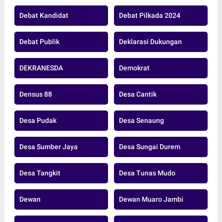
Debat Kandidat
Debat Pilkada 2024
Debat Publik
Deklarasi Dukungan
DEKRANESDA
Demokrat
Densus 88
Desa Cantik
Desa Pudak
Desa Senaung
Desa Sumber Jaya
Desa Sungai Durem
Desa Tangkit
Desa Tunas Mudo
Dewan
Dewan Muaro Jambi