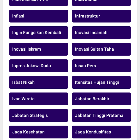
Inflasi
Infrastruktur
Ingin Fungsikan Kembali
Inovasi Insaniah
Inovasi Iskrem
Inovasi Sultan Taha
Inpres Jokowi Dodo
Insan Pers
Isbat Nikah
Itensitas Hujan Tinggi
Ivan Wirata
Jabatan Berakhir
Jabatan Strategis
Jabatan Tinggi Pratama
Jaga Kesehatan
Jaga Kondusifitas