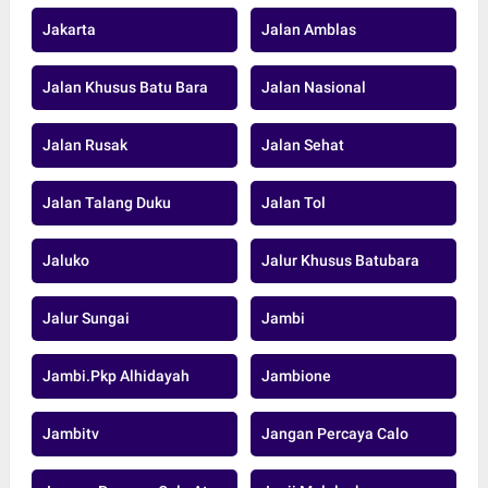
Jakarta
Jalan Amblas
Jalan Khusus Batu Bara
Jalan Nasional
Jalan Rusak
Jalan Sehat
Jalan Talang Duku
Jalan Tol
Jaluko
Jalur Khusus Batubara
Jalur Sungai
Jambi
Jambi.pkp Alhidayah
Jambione
Jambitv
Jangan Percaya Calo