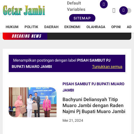
Default
Variables
SITEMAP
HUKUM
POLITIK
DAERAH
EKONOMI
OLAHRAGA
OPINI
ADV
BREAKING NEWS
Menampilkan postingan dengan label
PISAH SAMBUT PJ
BUPATI MUARO JAMBI
Tunjukkan semua
PISAH SAMBUT PJ BUPATI MUARO
JAMBI
Bachyuni Deliansyah Titip
Muaro Jambi dengan Raden
Najmi Pj Bupati Muaro Jambi
Mei 21, 2024