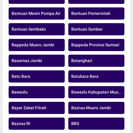
Bantuan Mesin Pompa Air
Bantuan Pemerintah
Bantuan Sembako
Bantuan Sumbar
Bappeda Muaro Jambi
Bappeda Provinsi Sumsel
Basarnas Jambi
Batanghari
Batu Bara
Batubara Bara
Bawaslu
Bawaslu Kabupaten Muaro Jambi
Bayar Zakat Fitrah
Baznas Muaro Jambi
Baznas RI
BBS