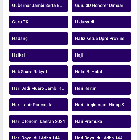
Gubernur Jambi Serta Bupati Dan Wakil Bupati Muaro Jambi
Guru SD Honorer Dimuaro Jambi
Guru TK
H.junaidi
Hadang
Hafiz Ketua Dprd Provinsi Jambi
Haikal
Haji
Hak Suara Rakyat
Halal Bi Halal
Hari Jadi Muaro Jambi Ke-26
Hari Kartini
Hari Lahir Pancasila
Hari Lingkungan Hidup Sedunia
Hari Otonomi Daerah 2024
Hari Pramuka
Hari Raya Idul Adha 1446 H
Hari Raya Idul Adha 1447 H