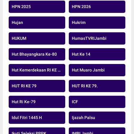
HPN 2025
HPN 2026
Hujan
Hukrim
HUKUM
HumasTVRIJambi
Hut Bhayangkara Ke-80
Hut Ke 14
Hut Kemerdekaan RI KE 79 TAHUN 20224
Hut Muaro Jambi
HUT RI KE 79
HUT RI KE 79.
Hut Ri Ke-79
ICF
Idul Fitri 1445 H
Ijazah Palsu
Ikuti Seleksi PPPK
IMBI Jambi