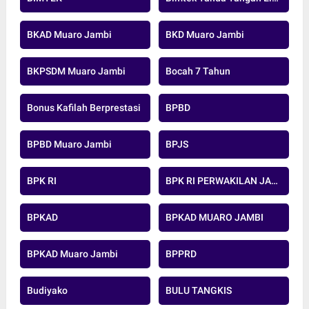
BKAD Muaro Jambi
BKD Muaro Jambi
BKPSDM Muaro Jambi
Bocah 7 Tahun
Bonus Kafilah Berprestasi
BPBD
BPBD Muaro Jambi
BPJS
BPK RI
BPK RI PERWAKILAN JAMBI
BPKAD
BPKAD MUARO JAMBI
BPKAD Muaro Jambi
BPPRD
Budiyako
BULU TANGKIS