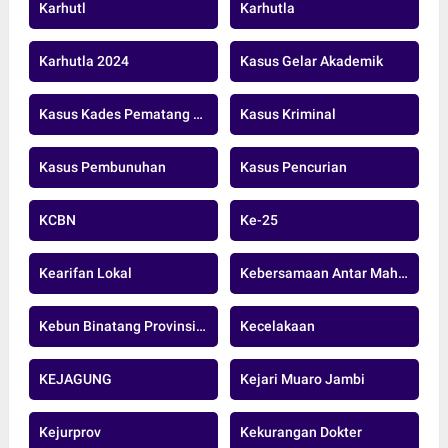
Karhutl
Karhutla
Karhutla 2024
Kasus Gelar Akademik
Kasus Kades Pematang Raman
Kasus Kriminal
Kasus Pembunuhan
Kasus Pencurian
KCBN
Ke-25
Kearifan Lokal
Kebersamaan Antar Mahasiswa Tebo
Kebun Binatang Provinsi Jambi
Kecelakaan
KEJAGUNG
Kejari Muaro Jambi
Kejurprov
Kekurangan Dokter