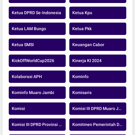
Ketua DPRD Se-Indonesia
Ketua Kpu
Ketua LAM Bungo
Ketua Pkk
Ketua SMSI
Keuangan Cabor
KickOffWorldCup2026
Kinerja KI 2024
Kolaborasi APH
Kominfo
Kominfo Muaro Jambi
Komisaris
Komisi
Komisi III DPRD Muaro Jambi
Komisi III DPRD Provinsi Jambi
Komitmen Pemerintah Daerah