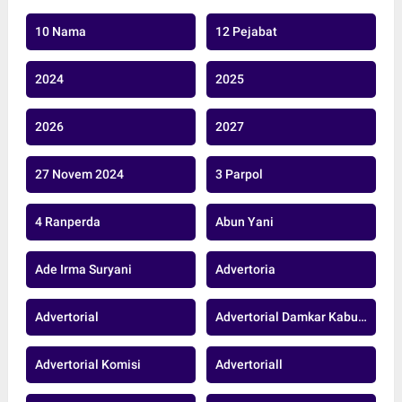
10 Nama
12 Pejabat
2024
2025
2026
2027
27 Novem 2024
3 Parpol
4 Ranperda
Abun Yani
Ade Irma Suryani
Advertoria
Advertorial
Advertorial Damkar Kabupaten Muaro Jambi
Advertorial Komisi
Advertoriall