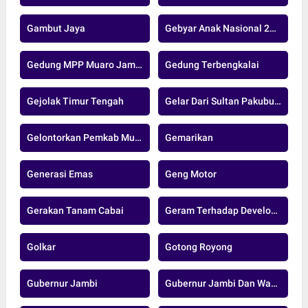
Gambut Jaya
Gebyar Anak Nasional 2024
Gedung MPP Muaro Jambi
Gedung Terbengkalai
Gejolak Timur Tengah
Gelar Dari Sultan Pakubuwono XIII
Gelontorkan Pemkab Muaro Jambi
Gemarikan
Generasi Emas
Geng Motor
Gerakan Tanam Cabai
Geram Terhadap Developer Nakal
Golkar
Gotong Royong
Gubernur Jambi
Gubernur Jambi Dan Wakil Gubernur Jambi