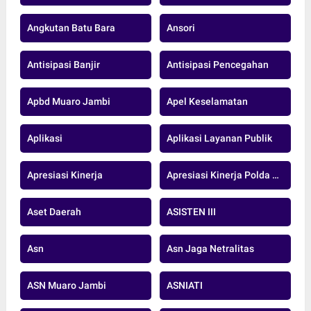
Angkutan Batu Bara
Ansori
Antisipasi Banjir
Antisipasi Pencegahan
Apbd Muaro Jambi
Apel Keselamatan
Aplikasi
Aplikasi Layanan Publik
Apresiasi Kinerja
Apresiasi Kinerja Polda Jambi
Aset Daerah
ASISTEN III
Asn
Asn Jaga Netralitas
ASN Muaro Jambi
ASNIATI