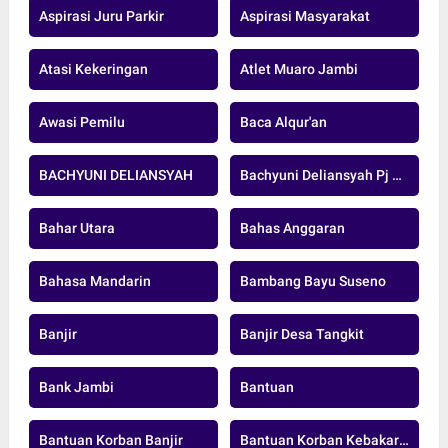
Aspirasi Juru Parkir
Aspirasi Masyarakat
Atasi Kekeringan
Atlet Muaro Jambi
Awasi Pemilu
Baca Alqur'an
BACHYUNI DELIANSYAH
Bachyuni Deliansyah Pj Bupati Muaro Jambi
Bahar Utara
Bahas Anggaran
Bahasa Mandarin
Bambang Bayu Suseno
Banjir
Banjir Desa Tangkit
Bank Jambi
Bantuan
Bantuan Korban Banjir
Bantuan Korban Kebakaran