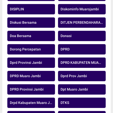
DISIPLIN
Diskominfo Muarojambi
Diskusi Bersama
DITJEN PERBENDAHARAAN
Doa Bersama
Donasi
Dorong Percepatan
DPRD
Dprd Provinsi Jambi
DPRD KABUPATEN MUARO JAMBI
DPRD Muaro Jambi
Dprd Prov Jambi
DPRD Provinsi Jambi
Dpt Muaro Jambi
Drpd Kabupaten Muaro Jambi
DTKS