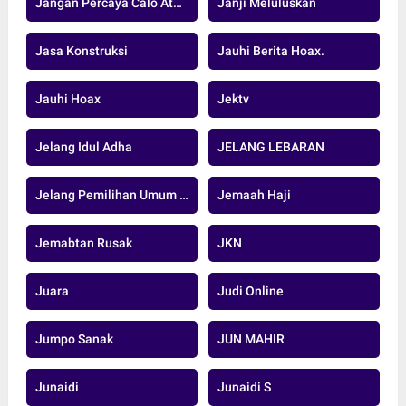
Jangan Percaya Calo Atau Oknum
Janji Meluluskan
Jasa Konstruksi
Jauhi Berita Hoax.
Jauhi Hoax
Jektv
Jelang Idul Adha
JELANG LEBARAN
Jelang Pemilihan Umum Serentak 2024
Jemaah Haji
Jemabtan Rusak
JKN
Juara
Judi Online
Jumpo Sanak
JUN MAHIR
Junaidi
Junaidi S