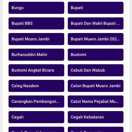
Bungo
Bupati
Bupati BBS
Bupati Dan Wakil Bupati Muaro Jambi
Bupati Muaro Jambi
Bupati Muaro Jambi 2025-2029
Burhanuddin Mahir
Bustomi
Bustomi Angkat Bicara
Cabub Dan Wabub
Caleg Nasdem
Calon Bupati Muaro Jambi
Canangkan Pembangunan Jalan Strategis
Catut Nama Pejabat Muarojambi
Cegah
Cegah Kebakaran