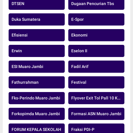
DTSEN
Dugaan Pencurian Tbs
Duka Sumatera
E-Spor
Efisiensi
Ekonomi
Erwin
Eselon II
ESI Muaro Jambi
Fadil Arif
Fathurrahman
Festival
Fks-Perindo Muaro Jambi
Flyover Exit Tol Pall 10 Kota Jambi
Forkopimda Muaro Jambi
Formasi ASN Muaro Jambi
FORUM KEPALA SEKOLAH
Fraksi PDI-P