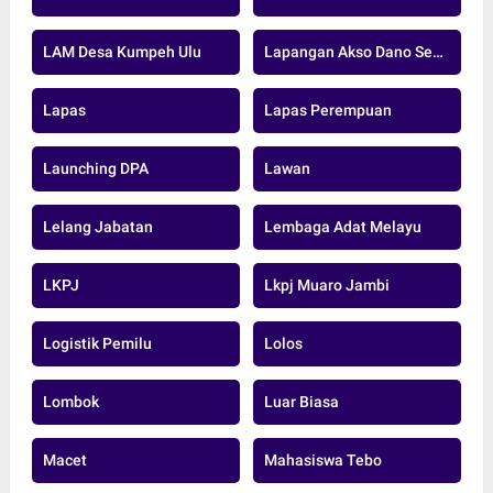
LAM Desa Kumpeh Ulu
Lapangan Akso Dano Sengeti
Lapas
Lapas Perempuan
Launching DPA
Lawan
Lelang Jabatan
Lembaga Adat Melayu
LKPJ
Lkpj Muaro Jambi
Logistik Pemilu
Lolos
Lombok
Luar Biasa
Macet
Mahasiswa Tebo