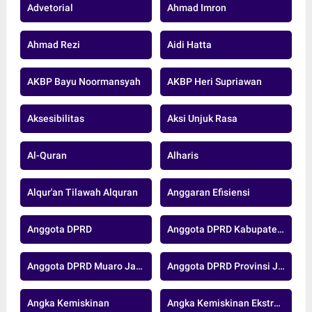
Advetorial
Ahmad Imron
Ahmad Rezi
Aidi Hatta
AKBP Bayu Noormansyah
AKBP Heri Supriawan
Aksesibilitas
Aksi Unjuk Rasa
Al-Quran
Alharis
Alqur'an Tilawah Alquran
Anggaran Efisiensi
Anggota DPRD
Anggota DPRD Kabupaten Muaro Jambi
Anggota DPRD Muaro Jambi
Anggota DPRD Provinsi Jambi
Angka Kemiskinan
Angka Kemiskinan Ekstrem