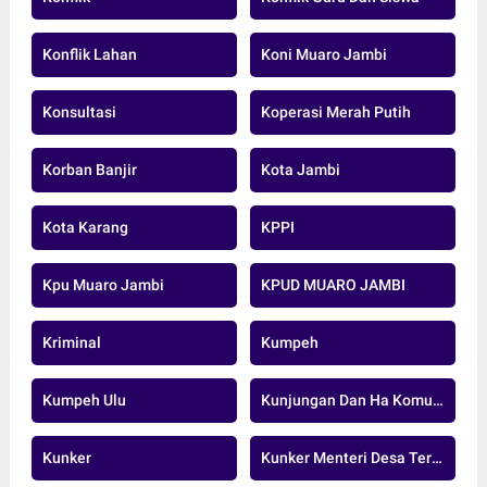
Konflik Lahan
Koni Muaro Jambi
Konsultasi
Koperasi Merah Putih
Korban Banjir
Kota Jambi
Kota Karang
KPPI
Kpu Muaro Jambi
KPUD MUARO JAMBI
Kriminal
Kumpeh
Kumpeh Ulu
Kunjungan Dan Ha Komunikasi
Kunker
Kunker Menteri Desa Tertinggal