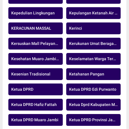
Kepedulian Lingkungan
Kepulangan Ketanah Air Indonesia
KERACUNAN MASSAL
Kerinci
Kersuskan Mall Pelayanan Publik
Kerukunan Umat Beragama
Kesehatan Muaro Jambi.nasional
Keselamatan Warga Terancam
Kesenian Tradisional
Ketahanan Pangan
Ketua DPRD
Ketua DPRD Edi Purwanto
Ketua DPRD Hafiz Fattah
Ketua Dprd Kabupaten Muaro Jambi
Ketua DPRD Muaro Jambi
Ketua DPRD Provinsi Jambi