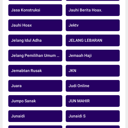
Jasa Konstruksi
Jauhi Berita Hoax.
Jauhi Hoax
Jektv
Jelang Idul Adha
JELANG LEBARAN
Jelang Pemilihan Umum Serentak 2024
Jemaah Haji
Jemabtan Rusak
JKN
Juara
Judi Online
Jumpo Sanak
JUN MAHIR
Junaidi
Junaidi S