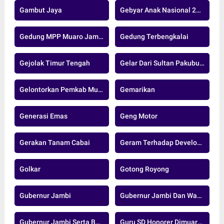
Gambut Jaya
Gebyar Anak Nasional 2024
Gedung MPP Muaro Jambi
Gedung Terbengkalai
Gejolak Timur Tengah
Gelar Dari Sultan Pakubuwono XIII
Gelontorkan Pemkab Muaro Jambi
Gemarikan
Generasi Emas
Geng Motor
Gerakan Tanam Cabai
Geram Terhadap Developer Nakal
Golkar
Gotong Royong
Gubernur Jambi
Gubernur Jambi Dan Wakil Gubernur Jambi
Gubernur Jambi Serta Bupati Dan Wakil Bupati Muaro Jambi
Guru SD Honorer Dimuaro Jambi