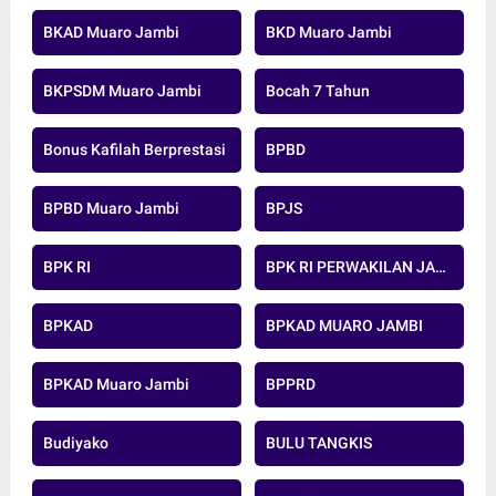
BKAD Muaro Jambi
BKD Muaro Jambi
BKPSDM Muaro Jambi
Bocah 7 Tahun
Bonus Kafilah Berprestasi
BPBD
BPBD Muaro Jambi
BPJS
BPK RI
BPK RI PERWAKILAN JAMBI
BPKAD
BPKAD MUARO JAMBI
BPKAD Muaro Jambi
BPPRD
Budiyako
BULU TANGKIS