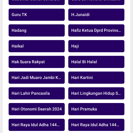
Guru TK
H.junaidi
Hadang
Hafiz Ketua Dprd Provinsi Jambi
Haikal
Haji
Hak Suara Rakyat
Halal Bi Halal
Hari Jadi Muaro Jambi Ke-26
Hari Kartini
Hari Lahir Pancasila
Hari Lingkungan Hidup Sedunia
Hari Otonomi Daerah 2024
Hari Pramuka
Hari Raya Idul Adha 1446 H
Hari Raya Idul Adha 1447 H