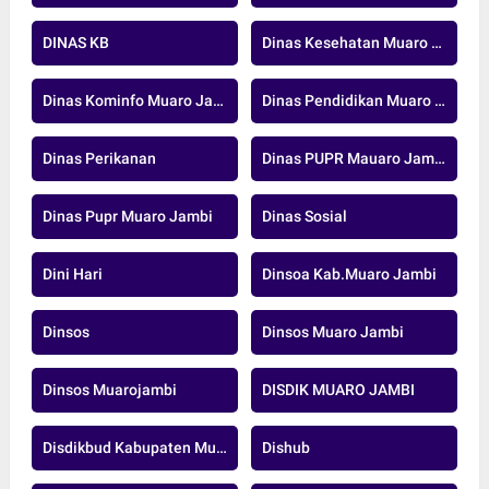
DINAS KB
Dinas Kesehatan Muaro Jambi
Dinas Kominfo Muaro Jambi
Dinas Pendidikan Muaro Jambi
Dinas Perikanan
Dinas PUPR Mauaro Jambi
Dinas Pupr Muaro Jambi
Dinas Sosial
Dini Hari
Dinsoa Kab.Muaro Jambi
Dinsos
Dinsos Muaro Jambi
Dinsos Muarojambi
DISDIK MUARO JAMBI
Disdikbud Kabupaten Muaro Jambi
Dishub