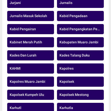
Jurjani
Jurnalis
Jurnalis Masuk Sekolah
Kabid Pengadaan
Kabid Pengairan
Kabid Pengangkatan Pegawai Pensiun Dan Data ASN BKD MUARO JAMBI.
Kabinet Merah Putih
Kabupaten Muaro Jambi
Kades Dan Lurah
Kades Talang Duku
KAHMI
Kapolres
Kapolres Muaro Jambi
Kapolsek
Kapolsek Kumpeh Ulu
Kapolsek Mestong
Karhutl
Karhutla