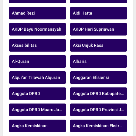
Ahmad Rezi
Aidi Hatta
AKBP Bayu Noormansyah
AKBP Heri Supriawan
Aksesibilitas
Aksi Unjuk Rasa
Al-Quran
Alharis
Alqur'an Tilawah Alquran
Anggaran Efisiensi
Anggota DPRD
Anggota DPRD Kabupaten Muaro Jambi
Anggota DPRD Muaro Jambi
Anggota DPRD Provinsi Jambi
Angka Kemiskinan
Angka Kemiskinan Ekstrem