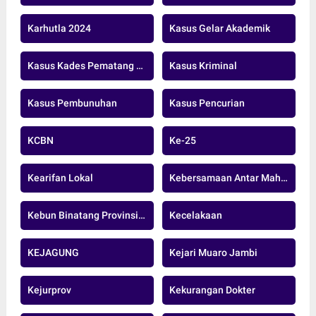
Karhutla 2024
Kasus Gelar Akademik
Kasus Kades Pematang Raman
Kasus Kriminal
Kasus Pembunuhan
Kasus Pencurian
KCBN
Ke-25
Kearifan Lokal
Kebersamaan Antar Mahasiswa Tebo
Kebun Binatang Provinsi Jambi
Kecelakaan
KEJAGUNG
Kejari Muaro Jambi
Kejurprov
Kekurangan Dokter