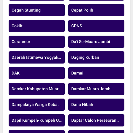
Cegah Stunting
Cepat Polih
Coklit
CPNS
Curanmor
Da'i Se-Muaro Jambi
Daerah Istimewa Yogyakarta
Daging Kurban
DAK
Damai
Damkar Kabupaten Muaro Jambi
Damkar Muaro Jambi
Dampaknya Warga Kebanjiran
Dana Hibah
Dapil Kumpeh-Kumpeh Ulu
Daptar Calon Perseorangan.