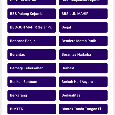
BBS JUN MAHIR
Bbs Kumpulkan Pejabat
BBS Pulang Kejambi
BBS-JUN MAHIR
BBS-JUN MAHIR Gelar Pidato Pertama
Begal
Bencana Banjir
Bendera Merah Putih
Berantas
Berantas Narkoba
Berbagi Keberkahan
Berbakti
Berikan Bantuan
Berkah Hari Asyura
Berkarang
Berkualitas
BIMTEK
Bimtek Tanda Tangan Elektronik