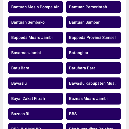
Bantuan Mesin Pompa Air
Bantuan Pemerintah
Bantuan Sembako
Bantuan Sumbar
Bappeda Muaro Jambi
Bappeda Provinsi Sumsel
Basarnas Jambi
Batanghari
Batu Bara
Batubara Bara
Bawaslu
Bawaslu Kabupaten Muaro Jambi
Bayar Zakat Fitrah
Baznas Muaro Jambi
Baznas RI
BBS