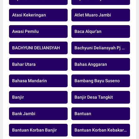
Atasi Kekeringan
Atlet Muaro Jambi
Awasi Pemilu
Baca Alqur'an
BACHYUNI DELIANSYAH
Bachyuni Deliansyah Pj Bupati Muaro Jambi
Bahar Utara
Bahas Anggaran
Bahasa Mandarin
Bambang Bayu Suseno
Banjir
Banjir Desa Tangkit
Bank Jambi
Bantuan
Bantuan Korban Banjir
Bantuan Korban Kebakaran