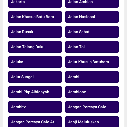
Jakarta
Jalan Amblas
Jalan Khusus Batu Bara
Jalan Nasional
Jalan Rusak
Jalan Sehat
Jalan Talang Duku
Jalan Tol
Jaluko
Jalur Khusus Batubara
Jalur Sungai
Jambi
Jambi.pkp Alhidayah
Jambione
Jambitv
Jangan Percaya Calo
Jangan Percaya Calo Atau Oknum
Janji Meluluskan