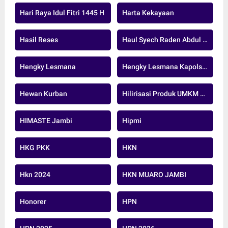
Hari Raya Idul Fitri 1445 H
Harta Kekayaan
Hasil Reses
Haul Syech Raden Abdul Syafi
Hengky Lesmana
Hengky Lesmana Kapolsek
Hewan Kurban
Hilirisasi Produk UMKM Sawit
HIMASTE Jambi
Hipmi
HKG PKK
HKN
Hkn 2024
HKN MUARO JAMBI
Honorer
HPN