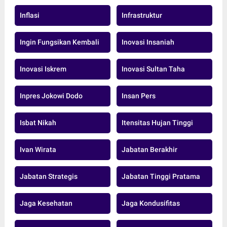
Inflasi
Infrastruktur
Ingin Fungsikan Kembali
Inovasi Insaniah
Inovasi Iskrem
Inovasi Sultan Taha
Inpres Jokowi Dodo
Insan Pers
Isbat Nikah
Itensitas Hujan Tinggi
Ivan Wirata
Jabatan Berakhir
Jabatan Strategis
Jabatan Tinggi Pratama
Jaga Kesehatan
Jaga Kondusifitas