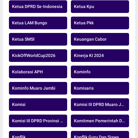
Ketua DPRD Se-Indonesia
Ketua Kpu
Ketua LAM Bungo
Ketua Pkk
Ketua SMSI
Keuangan Cabor
KickOffWorldCup2026
Kinerja KI 2024
Kolaborasi APH
Kominfo
Kominfo Muaro Jambi
Komisaris
Komisi
Komisi III DPRD Muaro Jambi
Komisi III DPRD Provinsi Jambi
Komitmen Pemerintah Daerah
Konflik
Konflik Guru Dan Siswa