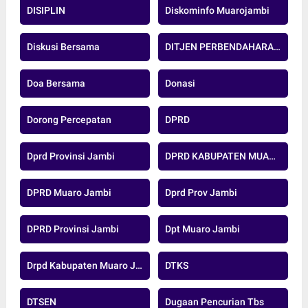
DISIPLIN
Diskominfo Muarojambi
Diskusi Bersama
DITJEN PERBENDAHARAAN
Doa Bersama
Donasi
Dorong Percepatan
DPRD
Dprd Provinsi Jambi
DPRD KABUPATEN MUARO JAMBI
DPRD Muaro Jambi
Dprd Prov Jambi
DPRD Provinsi Jambi
Dpt Muaro Jambi
Drpd Kabupaten Muaro Jambi
DTKS
DTSEN
Dugaan Pencurian Tbs