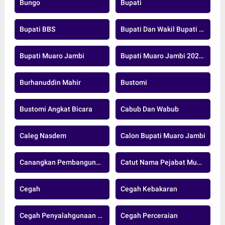
Bungo
Bupati
Bupati BBS
Bupati Dan Wakil Bupati Muaro Jambi
Bupati Muaro Jambi
Bupati Muaro Jambi 2025-2029
Burhanuddin Mahir
Bustomi
Bustomi Angkat Bicara
Cabub Dan Wabub
Caleg Nasdem
Calon Bupati Muaro Jambi
Canangkan Pembangunan Jalan Strategis
Catut Nama Pejabat Muarojambi
Cegah
Cegah Kebakaran
Cegah Penyalahgunaan Donasi
Cegah Perceraian