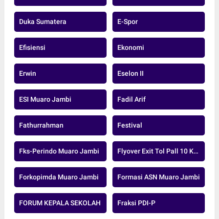
Duka Sumatera
E-Spor
Efisiensi
Ekonomi
Erwin
Eselon II
ESI Muaro Jambi
Fadil Arif
Fathurrahman
Festival
Fks-Perindo Muaro Jambi
Flyover Exit Tol Pall 10 Kota Jambi
Forkopimda Muaro Jambi
Formasi ASN Muaro Jambi
FORUM KEPALA SEKOLAH
Fraksi PDI-P