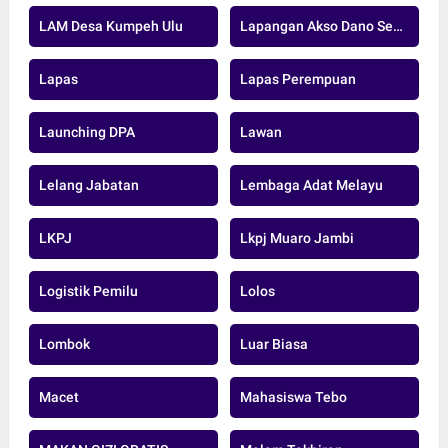
LAM Desa Kumpeh Ulu
Lapangan Akso Dano Sengeti
Lapas
Lapas Perempuan
Launching DPA
Lawan
Lelang Jabatan
Lembaga Adat Melayu
LKPJ
Lkpj Muaro Jambi
Logistik Pemilu
Lolos
Lombok
Luar Biasa
Macet
Mahasiswa Tebo