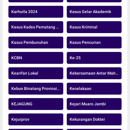
Karhutla 2024
Kasus Gelar Akademik
Kasus Kades Pematang Raman
Kasus Kriminal
Kasus Pembunuhan
Kasus Pencurian
KCBN
Ke-25
Kearifan Lokal
Kebersamaan Antar Mahasiswa Tebo
Kebun Binatang Provinsi Jambi
Kecelakaan
KEJAGUNG
Kejari Muaro Jambi
Kejurprov
Kekurangan Dokter