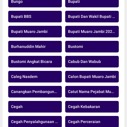
Bungo
Bupati
Bupati BBS
Bupati Dan Wakil Bupati Muaro Jambi
Bupati Muaro Jambi
Bupati Muaro Jambi 2025-2029
Burhanuddin Mahir
Bustomi
Bustomi Angkat Bicara
Cabub Dan Wabub
Caleg Nasdem
Calon Bupati Muaro Jambi
Canangkan Pembangunan Jalan Strategis
Catut Nama Pejabat Muarojambi
Cegah
Cegah Kebakaran
Cegah Penyalahgunaan Donasi
Cegah Perceraian