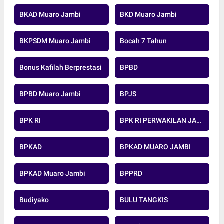
BKAD Muaro Jambi
BKD Muaro Jambi
BKPSDM Muaro Jambi
Bocah 7 Tahun
Bonus Kafilah Berprestasi
BPBD
BPBD Muaro Jambi
BPJS
BPK RI
BPK RI PERWAKILAN JAMBI
BPKAD
BPKAD MUARO JAMBI
BPKAD Muaro Jambi
BPPRD
Budiyako
BULU TANGKIS