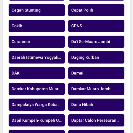
Cegah Stunting
Cepat Polih
Coklit
CPNS
Curanmor
Da'i Se-Muaro Jambi
Daerah Istimewa Yogyakarta
Daging Kurban
DAK
Damai
Damkar Kabupaten Muaro Jambi
Damkar Muaro Jambi
Dampaknya Warga Kebanjiran
Dana Hibah
Dapil Kumpeh-Kumpeh Ulu
Daptar Calon Perseorangan.