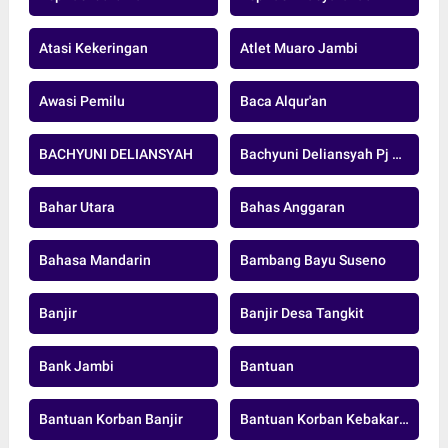
Atasi Kekeringan
Atlet Muaro Jambi
Awasi Pemilu
Baca Alqur'an
BACHYUNI DELIANSYAH
Bachyuni Deliansyah Pj Bupati Muaro Jambi
Bahar Utara
Bahas Anggaran
Bahasa Mandarin
Bambang Bayu Suseno
Banjir
Banjir Desa Tangkit
Bank Jambi
Bantuan
Bantuan Korban Banjir
Bantuan Korban Kebakaran