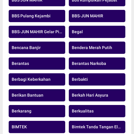
BBS JUN MAHIR
Bbs Kumpulkan Pejabat
BBS Pulang Kejambi
BBS-JUN MAHIR
BBS-JUN MAHIR Gelar Pidato Pertama
Begal
Bencana Banjir
Bendera Merah Putih
Berantas
Berantas Narkoba
Berbagi Keberkahan
Berbakti
Berikan Bantuan
Berkah Hari Asyura
Berkarang
Berkualitas
BIMTEK
Bimtek Tanda Tangan Elektronik