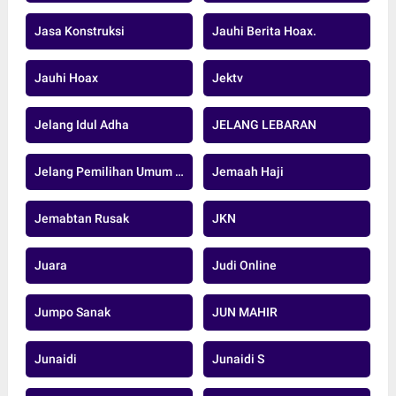
Jasa Konstruksi
Jauhi Berita Hoax.
Jauhi Hoax
Jektv
Jelang Idul Adha
JELANG LEBARAN
Jelang Pemilihan Umum Serentak 2024
Jemaah Haji
Jemabtan Rusak
JKN
Juara
Judi Online
Jumpo Sanak
JUN MAHIR
Junaidi
Junaidi S