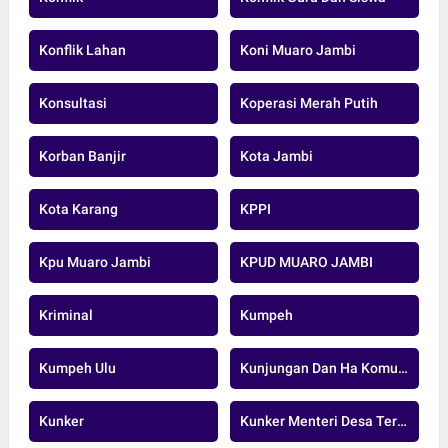
Konflik Lahan
Koni Muaro Jambi
Konsultasi
Koperasi Merah Putih
Korban Banjir
Kota Jambi
Kota Karang
KPPI
Kpu Muaro Jambi
KPUD MUARO JAMBI
Kriminal
Kumpeh
Kumpeh Ulu
Kunjungan Dan Ha Komunikasi
Kunker
Kunker Menteri Desa Tertinggal