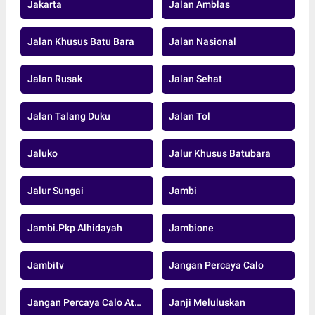
Jakarta
Jalan Amblas
Jalan Khusus Batu Bara
Jalan Nasional
Jalan Rusak
Jalan Sehat
Jalan Talang Duku
Jalan Tol
Jaluko
Jalur Khusus Batubara
Jalur Sungai
Jambi
Jambi.pkp Alhidayah
Jambione
Jambitv
Jangan Percaya Calo
Jangan Percaya Calo Atau Oknum
Janji Meluluskan