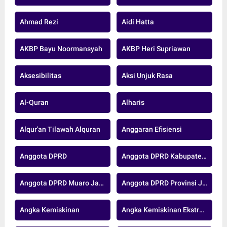
Ahmad Rezi
Aidi Hatta
AKBP Bayu Noormansyah
AKBP Heri Supriawan
Aksesibilitas
Aksi Unjuk Rasa
Al-Quran
Alharis
Alqur'an Tilawah Alquran
Anggaran Efisiensi
Anggota DPRD
Anggota DPRD Kabupaten Muaro Jambi
Anggota DPRD Muaro Jambi
Anggota DPRD Provinsi Jambi
Angka Kemiskinan
Angka Kemiskinan Ekstrem