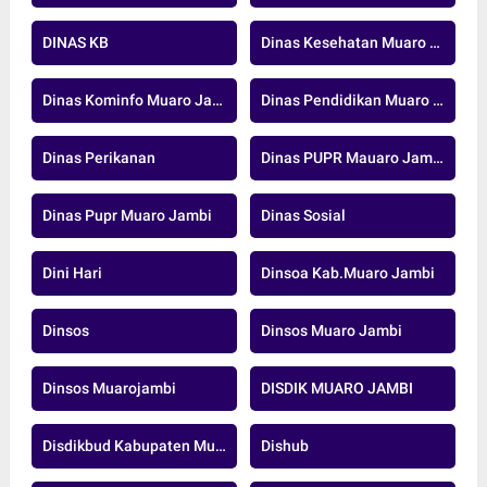
DINAS KB
Dinas Kesehatan Muaro Jambi
Dinas Kominfo Muaro Jambi
Dinas Pendidikan Muaro Jambi
Dinas Perikanan
Dinas PUPR Mauaro Jambi
Dinas Pupr Muaro Jambi
Dinas Sosial
Dini Hari
Dinsoa Kab.Muaro Jambi
Dinsos
Dinsos Muaro Jambi
Dinsos Muarojambi
DISDIK MUARO JAMBI
Disdikbud Kabupaten Muaro Jambi
Dishub