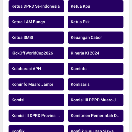
Ketua DPRD Se-Indonesia
Ketua Kpu
Ketua LAM Bungo
Ketua Pkk
Ketua SMSI
Keuangan Cabor
KickOffWorldCup2026
Kinerja KI 2024
Kolaborasi APH
Kominfo
Kominfo Muaro Jambi
Komisaris
Komisi
Komisi III DPRD Muaro Jambi
Komisi III DPRD Provinsi Jambi
Komitmen Pemerintah Daerah
Konflik
Konflik Guru Dan Siswa