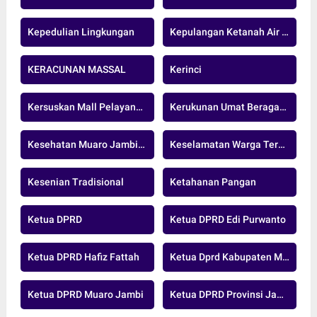
Kepedulian Lingkungan
Kepulangan Ketanah Air Indonesia
KERACUNAN MASSAL
Kerinci
Kersuskan Mall Pelayanan Publik
Kerukunan Umat Beragama
Kesehatan Muaro Jambi.nasional
Keselamatan Warga Terancam
Kesenian Tradisional
Ketahanan Pangan
Ketua DPRD
Ketua DPRD Edi Purwanto
Ketua DPRD Hafiz Fattah
Ketua Dprd Kabupaten Muaro Jambi
Ketua DPRD Muaro Jambi
Ketua DPRD Provinsi Jambi