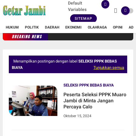
Default
Variables
SITEMAP
HUKUM
POLITIK
DAERAH
EKONOMI
OLAHRAGA
OPINI
ADV
BREAKING NEWS
Menampilkan postingan dengan label
SELEKSI PPPK BEBAS
BIAYA
Tunjukkan semua
SELEKSI PPPK BEBAS BIAYA
Peserta Seleksi PPPK Muaro
Jambi di Minta Jangan
Percaya Calo
Oktober 15, 2024