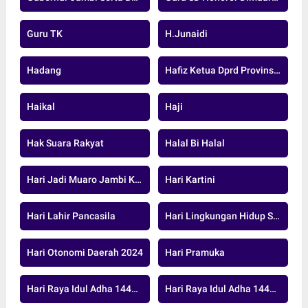
Guru TK
H.junaidi
Hadang
Hafiz Ketua Dprd Provinsi Jambi
Haikal
Haji
Hak Suara Rakyat
Halal Bi Halal
Hari Jadi Muaro Jambi Ke-26
Hari Kartini
Hari Lahir Pancasila
Hari Lingkungan Hidup Sedunia
Hari Otonomi Daerah 2024
Hari Pramuka
Hari Raya Idul Adha 1446 H
Hari Raya Idul Adha 1447 H