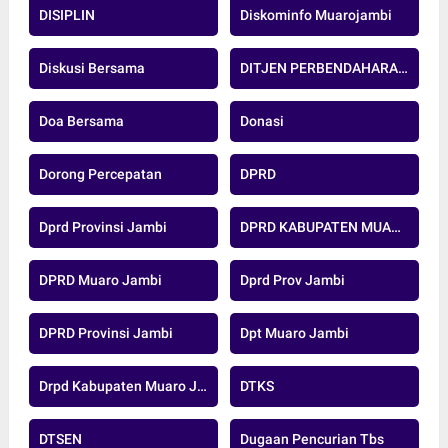
DISIPLIN
Diskominfo Muarojambi
Diskusi Bersama
DITJEN PERBENDAHARAAN
Doa Bersama
Donasi
Dorong Percepatan
DPRD
Dprd Provinsi Jambi
DPRD KABUPATEN MUARO JAMBI
DPRD Muaro Jambi
Dprd Prov Jambi
DPRD Provinsi Jambi
Dpt Muaro Jambi
Drpd Kabupaten Muaro Jambi
DTKS
DTSEN
Dugaan Pencurian Tbs