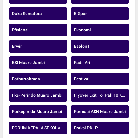
Duka Sumatera
E-Spor
Efisiensi
Ekonomi
Erwin
Eselon II
ESI Muaro Jambi
Fadil Arif
Fathurrahman
Festival
Fks-Perindo Muaro Jambi
Flyover Exit Tol Pall 10 Kota Jambi
Forkopimda Muaro Jambi
Formasi ASN Muaro Jambi
FORUM KEPALA SEKOLAH
Fraksi PDI-P