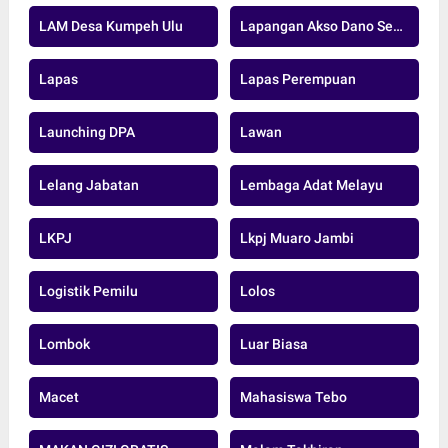
LAM Desa Kumpeh Ulu
Lapangan Akso Dano Sengeti
Lapas
Lapas Perempuan
Launching DPA
Lawan
Lelang Jabatan
Lembaga Adat Melayu
LKPJ
Lkpj Muaro Jambi
Logistik Pemilu
Lolos
Lombok
Luar Biasa
Macet
Mahasiswa Tebo