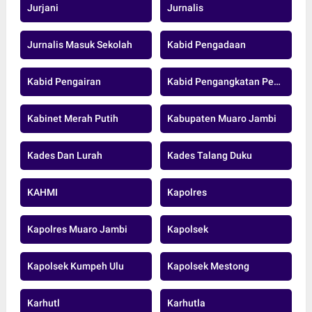
Jurjani
Jurnalis
Jurnalis Masuk Sekolah
Kabid Pengadaan
Kabid Pengairan
Kabid Pengangkatan Pegawai Pensiun Dan Data ASN BKD MUARO JAMBI.
Kabinet Merah Putih
Kabupaten Muaro Jambi
Kades Dan Lurah
Kades Talang Duku
KAHMI
Kapolres
Kapolres Muaro Jambi
Kapolsek
Kapolsek Kumpeh Ulu
Kapolsek Mestong
Karhutl
Karhutla