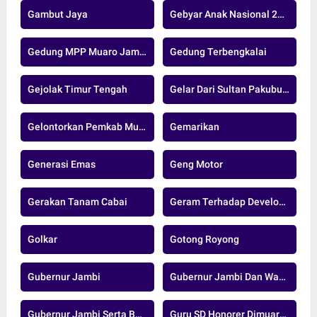
Gambut Jaya
Gebyar Anak Nasional 2024
Gedung MPP Muaro Jambi
Gedung Terbengkalai
Gejolak Timur Tengah
Gelar Dari Sultan Pakubuwono XIII
Gelontorkan Pemkab Muaro Jambi
Gemarikan
Generasi Emas
Geng Motor
Gerakan Tanam Cabai
Geram Terhadap Developer Nakal
Golkar
Gotong Royong
Gubernur Jambi
Gubernur Jambi Dan Wakil Gubernur Jambi
Gubernur Jambi Serta Bupati Dan Wakil Bupati Muaro Jambi
Guru SD Honorer Dimuaro Jambi