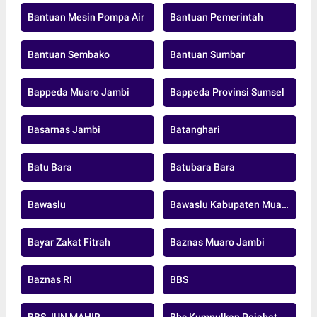
Bantuan Mesin Pompa Air
Bantuan Pemerintah
Bantuan Sembako
Bantuan Sumbar
Bappeda Muaro Jambi
Bappeda Provinsi Sumsel
Basarnas Jambi
Batanghari
Batu Bara
Batubara Bara
Bawaslu
Bawaslu Kabupaten Muaro Jambi
Bayar Zakat Fitrah
Baznas Muaro Jambi
Baznas RI
BBS