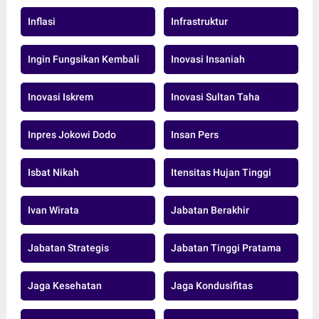
Inflasi
Infrastruktur
Ingin Fungsikan Kembali
Inovasi Insaniah
Inovasi Iskrem
Inovasi Sultan Taha
Inpres Jokowi Dodo
Insan Pers
Isbat Nikah
Itensitas Hujan Tinggi
Ivan Wirata
Jabatan Berakhir
Jabatan Strategis
Jabatan Tinggi Pratama
Jaga Kesehatan
Jaga Kondusifitas