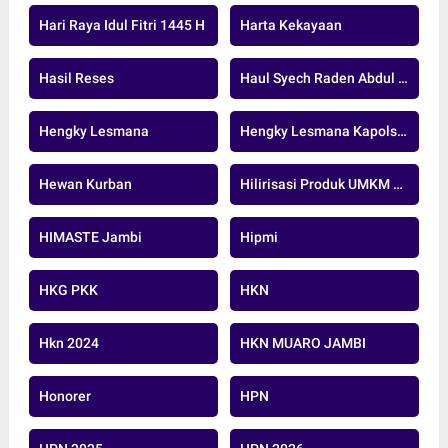
Hari Raya Idul Fitri 1445 H
Harta Kekayaan
Hasil Reses
Haul Syech Raden Abdul Syafi
Hengky Lesmana
Hengky Lesmana Kapolsek
Hewan Kurban
Hilirisasi Produk UMKM Sawit
HIMASTE Jambi
Hipmi
HKG PKK
HKN
Hkn 2024
HKN MUARO JAMBI
Honorer
HPN