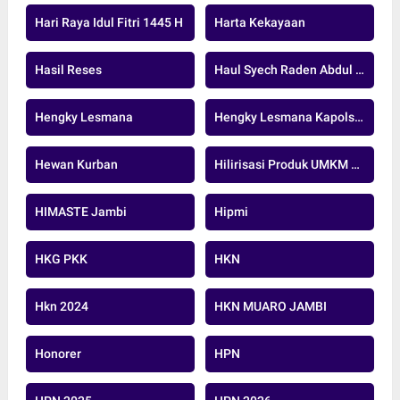
Hari Raya Idul Fitri 1445 H
Harta Kekayaan
Hasil Reses
Haul Syech Raden Abdul Syafi
Hengky Lesmana
Hengky Lesmana Kapolsek
Hewan Kurban
Hilirisasi Produk UMKM Sawit
HIMASTE Jambi
Hipmi
HKG PKK
HKN
Hkn 2024
HKN MUARO JAMBI
Honorer
HPN