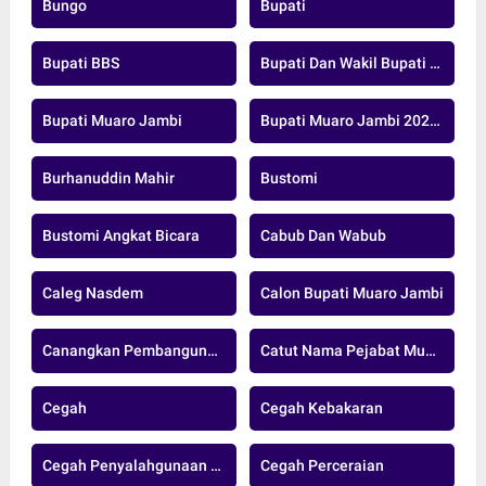
Bungo
Bupati
Bupati BBS
Bupati Dan Wakil Bupati Muaro Jambi
Bupati Muaro Jambi
Bupati Muaro Jambi 2025-2029
Burhanuddin Mahir
Bustomi
Bustomi Angkat Bicara
Cabub Dan Wabub
Caleg Nasdem
Calon Bupati Muaro Jambi
Canangkan Pembangunan Jalan Strategis
Catut Nama Pejabat Muarojambi
Cegah
Cegah Kebakaran
Cegah Penyalahgunaan Donasi
Cegah Perceraian