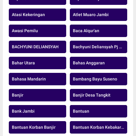
Atasi Kekeringan
Atlet Muaro Jambi
Awasi Pemilu
Baca Alqur'an
BACHYUNI DELIANSYAH
Bachyuni Deliansyah Pj Bupati Muaro Jambi
Bahar Utara
Bahas Anggaran
Bahasa Mandarin
Bambang Bayu Suseno
Banjir
Banjir Desa Tangkit
Bank Jambi
Bantuan
Bantuan Korban Banjir
Bantuan Korban Kebakaran