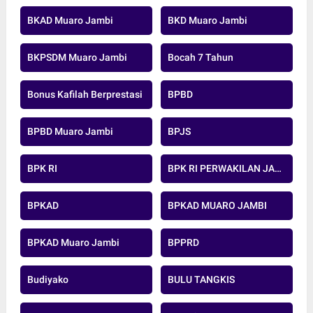
BKAD Muaro Jambi
BKD Muaro Jambi
BKPSDM Muaro Jambi
Bocah 7 Tahun
Bonus Kafilah Berprestasi
BPBD
BPBD Muaro Jambi
BPJS
BPK RI
BPK RI PERWAKILAN JAMBI
BPKAD
BPKAD MUARO JAMBI
BPKAD Muaro Jambi
BPPRD
Budiyako
BULU TANGKIS