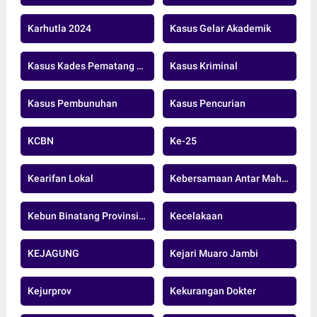
Karhutla 2024
Kasus Gelar Akademik
Kasus Kades Pematang Raman
Kasus Kriminal
Kasus Pembunuhan
Kasus Pencurian
KCBN
Ke-25
Kearifan Lokal
Kebersamaan Antar Mahasiswa Tebo
Kebun Binatang Provinsi Jambi
Kecelakaan
KEJAGUNG
Kejari Muaro Jambi
Kejurprov
Kekurangan Dokter