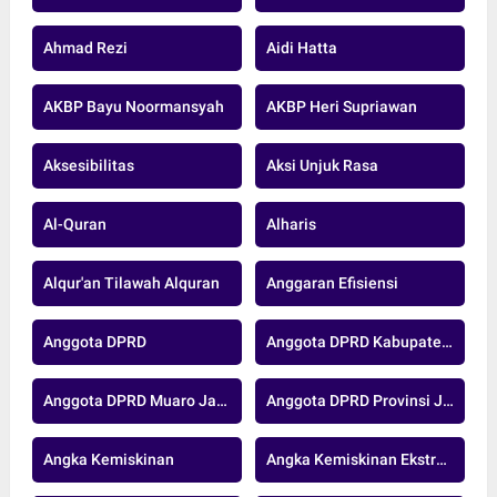
Ahmad Rezi
Aidi Hatta
AKBP Bayu Noormansyah
AKBP Heri Supriawan
Aksesibilitas
Aksi Unjuk Rasa
Al-Quran
Alharis
Alqur'an Tilawah Alquran
Anggaran Efisiensi
Anggota DPRD
Anggota DPRD Kabupaten Muaro Jambi
Anggota DPRD Muaro Jambi
Anggota DPRD Provinsi Jambi
Angka Kemiskinan
Angka Kemiskinan Ekstrem