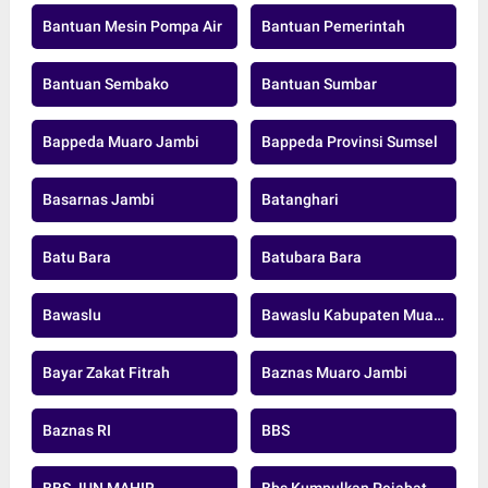
Bantuan Mesin Pompa Air
Bantuan Pemerintah
Bantuan Sembako
Bantuan Sumbar
Bappeda Muaro Jambi
Bappeda Provinsi Sumsel
Basarnas Jambi
Batanghari
Batu Bara
Batubara Bara
Bawaslu
Bawaslu Kabupaten Muaro Jambi
Bayar Zakat Fitrah
Baznas Muaro Jambi
Baznas RI
BBS