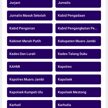
Jurjani
Jurnalis
Jurnalis Masuk Sekolah
Kabid Pengadaan
Kabid Pengairan
Kabid Pengangkatan Pegawai Pensiun Dan Data ASN BKD MUARO JAMBI.
Kabinet Merah Putih
Kabupaten Muaro Jambi
Kades Dan Lurah
Kades Talang Duku
KAHMI
Kapolres
Kapolres Muaro Jambi
Kapolsek
Kapolsek Kumpeh Ulu
Kapolsek Mestong
Karhutl
Karhutla