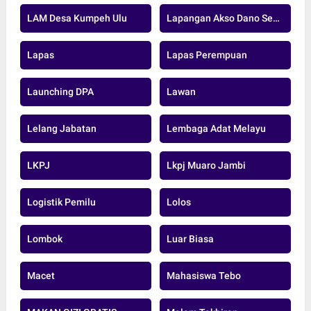
LAM Desa Kumpeh Ulu
Lapangan Akso Dano Sengeti
Lapas
Lapas Perempuan
Launching DPA
Lawan
Lelang Jabatan
Lembaga Adat Melayu
LKPJ
Lkpj Muaro Jambi
Logistik Pemilu
Lolos
Lombok
Luar Biasa
Macet
Mahasiswa Tebo