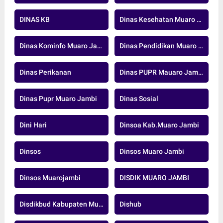
DINAS KB
Dinas Kesehatan Muaro Jambi
Dinas Kominfo Muaro Jambi
Dinas Pendidikan Muaro Jambi
Dinas Perikanan
Dinas PUPR Mauaro Jambi
Dinas Pupr Muaro Jambi
Dinas Sosial
Dini Hari
Dinsoa Kab.Muaro Jambi
Dinsos
Dinsos Muaro Jambi
Dinsos Muarojambi
DISDIK MUARO JAMBI
Disdikbud Kabupaten Muaro Jambi
Dishub