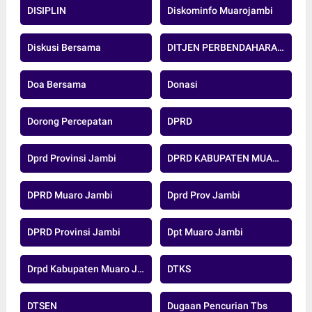
DISIPLIN
Diskominfo Muarojambi
Diskusi Bersama
DITJEN PERBENDAHARAAN
Doa Bersama
Donasi
Dorong Percepatan
DPRD
Dprd Provinsi Jambi
DPRD KABUPATEN MUARO JAMBI
DPRD Muaro Jambi
Dprd Prov Jambi
DPRD Provinsi Jambi
Dpt Muaro Jambi
Drpd Kabupaten Muaro Jambi
DTKS
DTSEN
Dugaan Pencurian Tbs