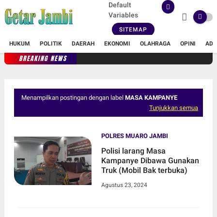
Default
Variables
SITEMAP
HUKUM
POLITIK
DAERAH
EKONOMI
OLAHRAGA
OPINI
ADV
BREAKING NEWS
Menampilkan postingan dengan label
MASA KAMPANYE
Tunjukkan semua
POLRES MUARO JAMBI
Polisi larang Masa
Kampanye Dibawa Gunakan
Truk (Mobil Bak terbuka)
Agustus 23, 2024