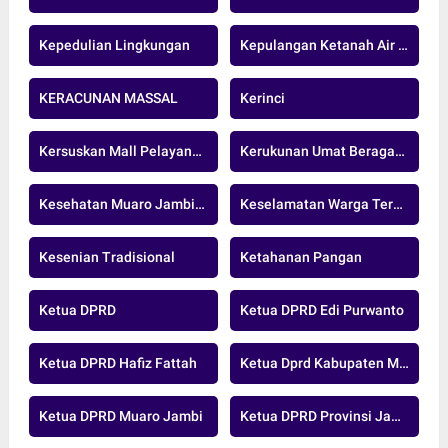
Kepedulian Lingkungan
Kepulangan Ketanah Air Indonesia
KERACUNAN MASSAL
Kerinci
Kersuskan Mall Pelayanan Publik
Kerukunan Umat Beragama
Kesehatan Muaro Jambi.nasional
Keselamatan Warga Terancam
Kesenian Tradisional
Ketahanan Pangan
Ketua DPRD
Ketua DPRD Edi Purwanto
Ketua DPRD Hafiz Fattah
Ketua Dprd Kabupaten Muaro Jambi
Ketua DPRD Muaro Jambi
Ketua DPRD Provinsi Jambi