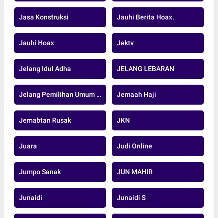
Jasa Konstruksi
Jauhi Berita Hoax.
Jauhi Hoax
Jektv
Jelang Idul Adha
JELANG LEBARAN
Jelang Pemilihan Umum Serentak 2024
Jemaah Haji
Jemabtan Rusak
JKN
Juara
Judi Online
Jumpo Sanak
JUN MAHIR
Junaidi
Junaidi S