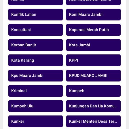
Konflik Lahan
Koni Muaro Jambi
Konsultasi
Koperasi Merah Putih
Korban Banjir
Kota Jambi
Kota Karang
KPPI
Kpu Muaro Jambi
KPUD MUARO JAMBI
Kriminal
Kumpeh
Kumpeh Ulu
Kunjungan Dan Ha Komunikasi
Kunker
Kunker Menteri Desa Tertinggal