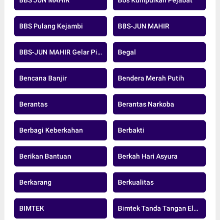
BBS JUN MAHIR
Bbs Kumpulkan Pejabat
BBS Pulang Kejambi
BBS-JUN MAHIR
BBS-JUN MAHIR Gelar Pidato Pertama
Begal
Bencana Banjir
Bendera Merah Putih
Berantas
Berantas Narkoba
Berbagi Keberkahan
Berbakti
Berikan Bantuan
Berkah Hari Asyura
Berkarang
Berkualitas
BIMTEK
Bimtek Tanda Tangan Elektronik