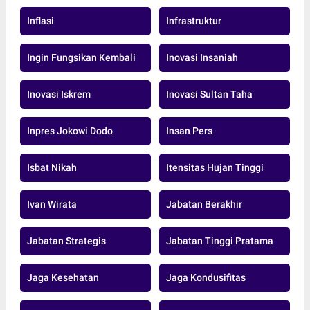
Inflasi
Infrastruktur
Ingin Fungsikan Kembali
Inovasi Insaniah
Inovasi Iskrem
Inovasi Sultan Taha
Inpres Jokowi Dodo
Insan Pers
Isbat Nikah
Itensitas Hujan Tinggi
Ivan Wirata
Jabatan Berakhir
Jabatan Strategis
Jabatan Tinggi Pratama
Jaga Kesehatan
Jaga Kondusifitas