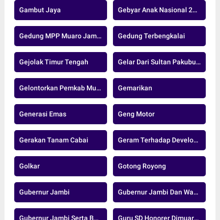
Gambut Jaya
Gebyar Anak Nasional 2024
Gedung MPP Muaro Jambi
Gedung Terbengkalai
Gejolak Timur Tengah
Gelar Dari Sultan Pakubuwono XIII
Gelontorkan Pemkab Muaro Jambi
Gemarikan
Generasi Emas
Geng Motor
Gerakan Tanam Cabai
Geram Terhadap Developer Nakal
Golkar
Gotong Royong
Gubernur Jambi
Gubernur Jambi Dan Wakil Gubernur Jambi
Gubernur Jambi Serta Bupati Dan Wakil Bupati Muaro Jambi
Guru SD Honorer Dimuaro Jambi