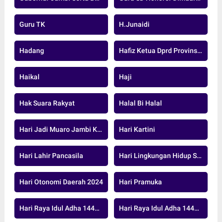
Guru TK
H.junaidi
Hadang
Hafiz Ketua Dprd Provinsi Jambi
Haikal
Haji
Hak Suara Rakyat
Halal Bi Halal
Hari Jadi Muaro Jambi Ke-26
Hari Kartini
Hari Lahir Pancasila
Hari Lingkungan Hidup Sedunia
Hari Otonomi Daerah 2024
Hari Pramuka
Hari Raya Idul Adha 1446 H
Hari Raya Idul Adha 1447 H