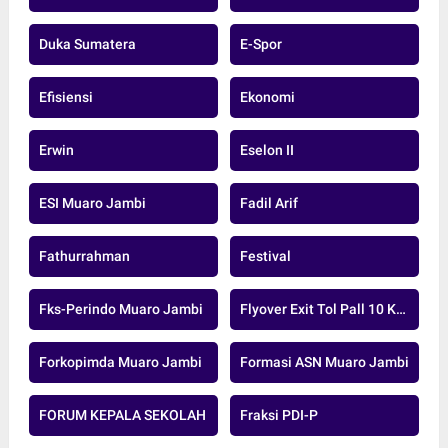
Duka Sumatera
E-Spor
Efisiensi
Ekonomi
Erwin
Eselon II
ESI Muaro Jambi
Fadil Arif
Fathurrahman
Festival
Fks-Perindo Muaro Jambi
Flyover Exit Tol Pall 10 Kota Jambi
Forkopimda Muaro Jambi
Formasi ASN Muaro Jambi
FORUM KEPALA SEKOLAH
Fraksi PDI-P