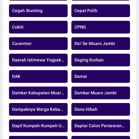
Cegah Stunting
Cepat Polih
Coklit
CPNS
Curanmor
Da'i Se-Muaro Jambi
Daerah Istimewa Yogyakarta
Daging Kurban
DAK
Damai
Damkar Kabupaten Muaro Jambi
Damkar Muaro Jambi
Dampaknya Warga Kebanjiran
Dana Hibah
Dapil Kumpeh-Kumpeh Ulu
Daptar Calon Perseorangan.