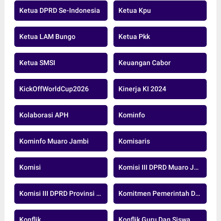
Ketua DPRD Se-Indonesia
Ketua Kpu
Ketua LAM Bungo
Ketua Pkk
Ketua SMSI
Keuangan Cabor
KickOffWorldCup2026
Kinerja KI 2024
Kolaborasi APH
Kominfo
Kominfo Muaro Jambi
Komisaris
Komisi
Komisi III DPRD Muaro Jambi
Komisi III DPRD Provinsi Jambi
Komitmen Pemerintah Daerah
Konflik
Konflik Guru Dan Siswa