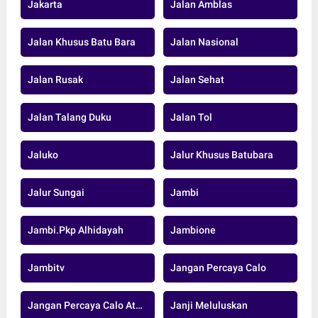
Jakarta
Jalan Amblas
Jalan Khusus Batu Bara
Jalan Nasional
Jalan Rusak
Jalan Sehat
Jalan Talang Duku
Jalan Tol
Jaluko
Jalur Khusus Batubara
Jalur Sungai
Jambi
Jambi.pkp Alhidayah
Jambione
Jambitv
Jangan Percaya Calo
Jangan Percaya Calo Atau Oknum
Janji Meluluskan