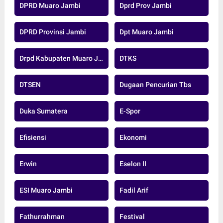
DPRD Muaro Jambi
Dprd Prov Jambi
DPRD Provinsi Jambi
Dpt Muaro Jambi
Drpd Kabupaten Muaro Jambi
DTKS
DTSEN
Dugaan Pencurian Tbs
Duka Sumatera
E-Spor
Efisiensi
Ekonomi
Erwin
Eselon II
ESI Muaro Jambi
Fadil Arif
Fathurrahman
Festival