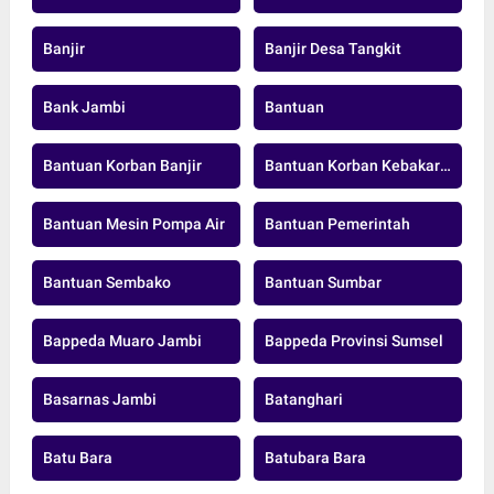
Banjir
Banjir Desa Tangkit
Bank Jambi
Bantuan
Bantuan Korban Banjir
Bantuan Korban Kebakaran
Bantuan Mesin Pompa Air
Bantuan Pemerintah
Bantuan Sembako
Bantuan Sumbar
Bappeda Muaro Jambi
Bappeda Provinsi Sumsel
Basarnas Jambi
Batanghari
Batu Bara
Batubara Bara