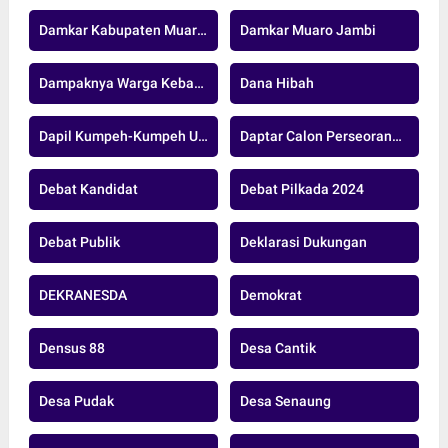
Damkar Kabupaten Muaro Jambi
Damkar Muaro Jambi
Dampaknya Warga Kebanjiran
Dana Hibah
Dapil Kumpeh-Kumpeh Ulu
Daptar Calon Perseorangan.
Debat Kandidat
Debat Pilkada 2024
Debat Publik
Deklarasi Dukungan
DEKRANESDA
Demokrat
Densus 88
Desa Cantik
Desa Pudak
Desa Senaung