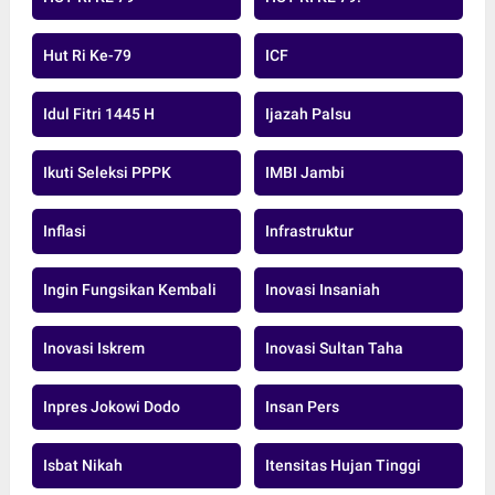
Hut Ri Ke-79
ICF
Idul Fitri 1445 H
Ijazah Palsu
Ikuti Seleksi PPPK
IMBI Jambi
Inflasi
Infrastruktur
Ingin Fungsikan Kembali
Inovasi Insaniah
Inovasi Iskrem
Inovasi Sultan Taha
Inpres Jokowi Dodo
Insan Pers
Isbat Nikah
Itensitas Hujan Tinggi