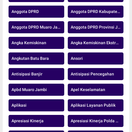
Anggota DPRD
Anggota DPRD Kabupaten Muaro Jambi
Anggota DPRD Muaro Jambi
Anggota DPRD Provinsi Jambi
Angka Kemiskinan
Angka Kemiskinan Ekstrem
Angkutan Batu Bara
Ansori
Antisipasi Banjir
Antisipasi Pencegahan
Apbd Muaro Jambi
Apel Keselamatan
Aplikasi
Aplikasi Layanan Publik
Apresiasi Kinerja
Apresiasi Kinerja Polda Jambi