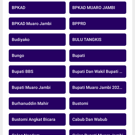
BPKAD
BPKAD MUARO JAMBI
BPKAD Muaro Jambi
BPPRD
Budiyako
BULU TANGKIS
Bungo
Bupati
Bupati BBS
Bupati Dan Wakil Bupati Muaro Jambi
Bupati Muaro Jambi
Bupati Muaro Jambi 2025-2029
Burhanuddin Mahir
Bustomi
Bustomi Angkat Bicara
Cabub Dan Wabub