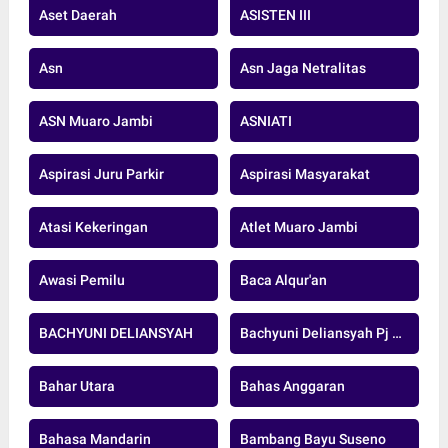
Aset Daerah
ASISTEN III
Asn
Asn Jaga Netralitas
ASN Muaro Jambi
ASNIATI
Aspirasi Juru Parkir
Aspirasi Masyarakat
Atasi Kekeringan
Atlet Muaro Jambi
Awasi Pemilu
Baca Alqur'an
BACHYUNI DELIANSYAH
Bachyuni Deliansyah Pj Bupati Muaro Jambi
Bahar Utara
Bahas Anggaran
Bahasa Mandarin
Bambang Bayu Suseno