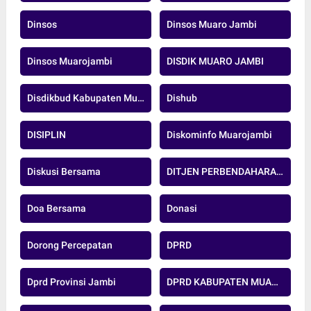
Dinsos
Dinsos Muaro Jambi
Dinsos Muarojambi
DISDIK MUARO JAMBI
Disdikbud Kabupaten Muaro Jambi
Dishub
DISIPLIN
Diskominfo Muarojambi
Diskusi Bersama
DITJEN PERBENDAHARAAN
Doa Bersama
Donasi
Dorong Percepatan
DPRD
Dprd Provinsi Jambi
DPRD KABUPATEN MUARO JAMBI