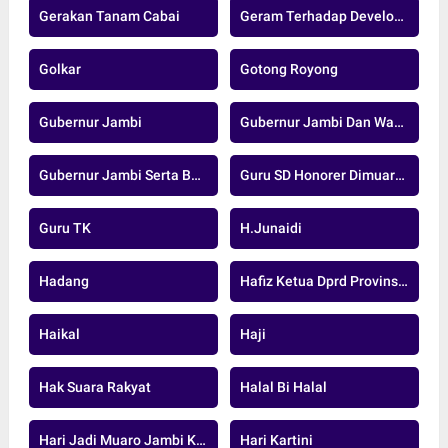
Gerakan Tanam Cabai
Geram Terhadap Developer Nakal
Golkar
Gotong Royong
Gubernur Jambi
Gubernur Jambi Dan Wakil Gubernur Jambi
Gubernur Jambi Serta Bupati Dan Wakil Bupati Muaro Jambi
Guru SD Honorer Dimuaro Jambi
Guru TK
H.junaidi
Hadang
Hafiz Ketua Dprd Provinsi Jambi
Haikal
Haji
Hak Suara Rakyat
Halal Bi Halal
Hari Jadi Muaro Jambi Ke-26
Hari Kartini