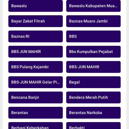
Bawaslu
Bawaslu Kabupaten Muaro Jambi
Bayar Zakat Fitrah
Baznas Muaro Jambi
Baznas RI
BBS
BBS JUN MAHIR
Bbs Kumpulkan Pejabat
BBS Pulang Kejambi
BBS-JUN MAHIR
BBS-JUN MAHIR Gelar Pidato Pertama
Begal
Bencana Banjir
Bendera Merah Putih
Berantas
Berantas Narkoba
Berbagi Keberkahan
Berbakti