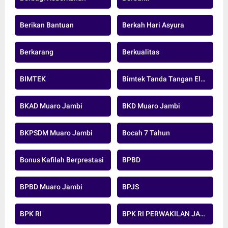
Berikan Bantuan
Berkah Hari Asyura
Berkarang
Berkualitas
BIMTEK
Bimtek Tanda Tangan Elektronik
BKAD Muaro Jambi
BKD Muaro Jambi
BKPSDM Muaro Jambi
Bocah 7 Tahun
Bonus Kafilah Berprestasi
BPBD
BPBD Muaro Jambi
BPJS
BPK RI
BPK RI PERWAKILAN JAMBI