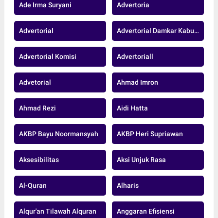
Ade Irma Suryani
Advertoria
Advertorial
Advertorial Damkar Kabupaten Muaro Jambi
Advertorial Komisi
Advertoriall
Advetorial
Ahmad Imron
Ahmad Rezi
Aidi Hatta
AKBP Bayu Noormansyah
AKBP Heri Supriawan
Aksesibilitas
Aksi Unjuk Rasa
Al-Quran
Alharis
Alqur'an Tilawah Alquran
Anggaran Efisiensi