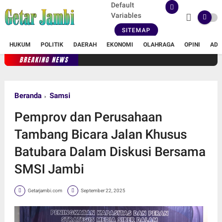
Default
Variables
SITEMAP
HUKUM
POLITIK
DAERAH
EKONOMI
OLAHRAGA
OPINI
ADV
BREAKING NEWS
Beranda
Samsi
Pemprov dan Perusahaan
Tambang Bicara Jalan Khusus
Batubara Dalam Diskusi Bersama
SMSI Jambi
Getarjambi.com
September 22, 2025