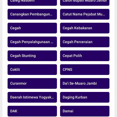
Caleg Nasdem
Calon Bupati Muaro Jambi
Canangkan Pembangunan Jalan Strategis
Catut Nama Pejabat Muarojambi
Cegah
Cegah Kebakaran
Cegah Penyalahgunaan Donasi
Cegah Perceraian
Cegah Stunting
Cepat Polih
Coklit
CPNS
Curanmor
Da'i Se-Muaro Jambi
Daerah Istimewa Yogyakarta
Daging Kurban
DAK
Damai