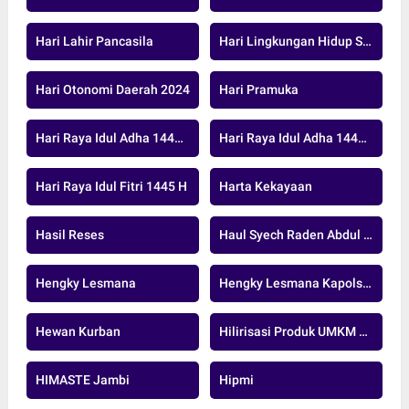
Hari Lahir Pancasila
Hari Lingkungan Hidup Sedunia
Hari Otonomi Daerah 2024
Hari Pramuka
Hari Raya Idul Adha 1446 H
Hari Raya Idul Adha 1447 H
Hari Raya Idul Fitri 1445 H
Harta Kekayaan
Hasil Reses
Haul Syech Raden Abdul Syafi
Hengky Lesmana
Hengky Lesmana Kapolsek
Hewan Kurban
Hilirisasi Produk UMKM Sawit
HIMASTE Jambi
Hipmi