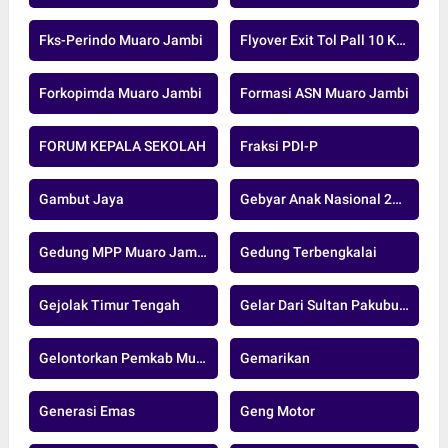
Fks-Perindo Muaro Jambi
Flyover Exit Tol Pall 10 Kota Jambi
Forkopimda Muaro Jambi
Formasi ASN Muaro Jambi
FORUM KEPALA SEKOLAH
Fraksi PDI-P
Gambut Jaya
Gebyar Anak Nasional 2024
Gedung MPP Muaro Jambi
Gedung Terbengkalai
Gejolak Timur Tengah
Gelar Dari Sultan Pakubuwono XIII
Gelontorkan Pemkab Muaro Jambi
Gemarikan
Generasi Emas
Geng Motor